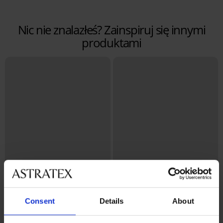
Nic nie znalazłeś? Zainspiruj się innymi
produktami
Consent
Details
About
Bestseller
Bestseller