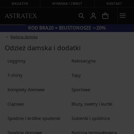
MAGAZYN
WYMIANA I ZWROT
KONTAKT
KOD BRA20 = BIUSTONOSZE −20%
Bielizna damska
Odzież damska i dodatki
Legginsy
Rekreacyjne
T-shirty
Topy
Komplety domowe
Sportowe
Ciążowe
Bluzy, swetry i kurtki
Spodnie i krótkie spodenki
Sukienki i spódnice
Spodnie dresowe
Bielizna termoaktywna