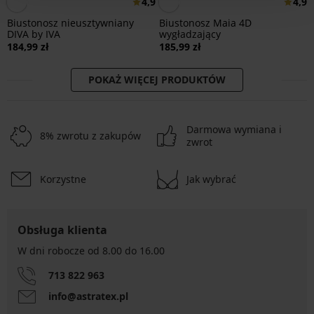
4,9
4,9
Biustonosz nieusztywniany
Biustonosz Maia 4D
DIVA by IVA
wygładzający
184,99 zł
185,99 zł
POKAŻ WIĘCEJ PRODUKTÓW
Darmowa wymiana i
8% zwrotu z zakupów
zwrot
Korzystne
Jak wybrać
Obsługa klienta
W dni robocze od 8.00 do 16.00
713 822 963
info@astratex.pl