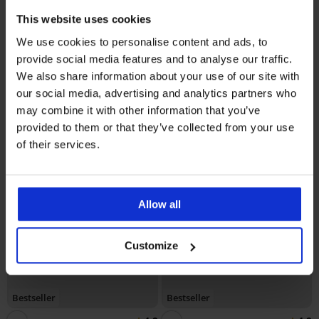
5
5
This website uses cookies
Biustonosz usztywniany Push
Perfect Bardot
Biustonosz Spacer 3D Lady
We use cookies to personalise content and ads, to
241,99 zł
Grace New
provide social media features and to analyse our traffic.
222,99 zł
We also share information about your use of our site with
our social media, advertising and analytics partners who
may combine it with other information that you’ve
provided to them or that they’ve collected from your use
of their services.
Allow all
Customize
Bestseller
Bestseller