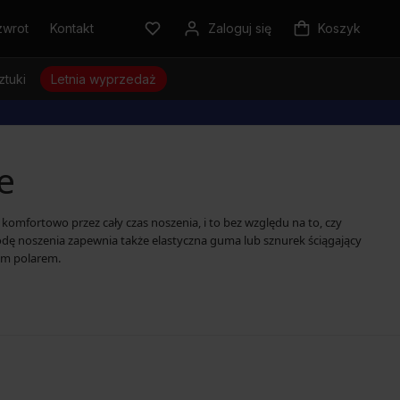
zwrot
Kontakt
Zaloguj się
Koszyk
ztuki
Letnia wyprzedaż
e
omfortowo przez cały czas noszenia, i to bez względu na to, czy
odę noszenia zapewnia także elastyczna guma lub sznurek ściągający
kim polarem.