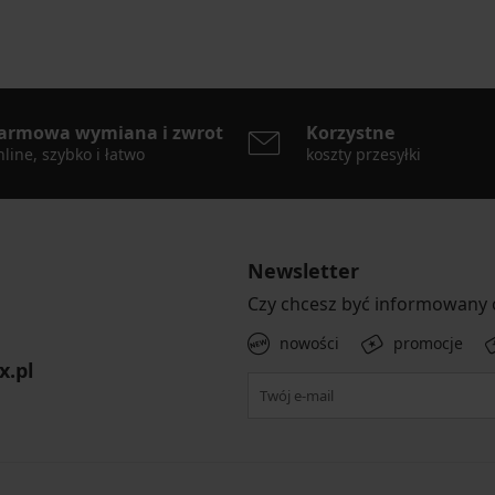
armowa wymiana i zwrot
Korzystne
line, szybko i łatwo
koszty przesyłki
Newsletter
Czy chcesz być informowany
nowości
promocje
x.pl