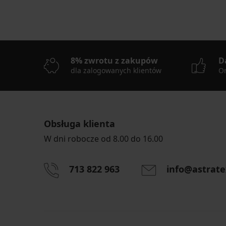
8% zwrotu z zakupów
D
dla zalogowanych klientów
On
Obsługa klienta
W dni robocze od 8.00 do 16.00
713 822 963
info@astrate