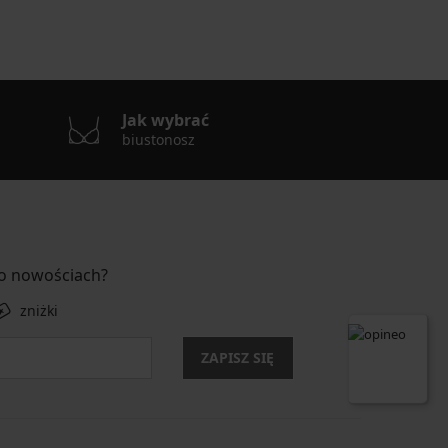
Jak wybrać
biustonosz
 o nowościach?
zniżki
ZAPISZ SIĘ