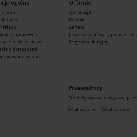
acje ogólne
O firmie
zmiarów
Astratex.pl
 płatność
Kontakt
n sklepu
Kariera
danych osobowych
Jak rozpoznać wiarygodny e-skle
nie o plikach cookies
Program afiliacyjny
nie o dostępności
ej zadawane pytania
Przewoźnicy
Produkty zawsze najwyższej jakośc