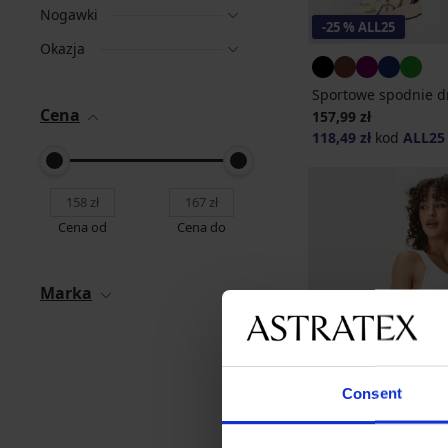
Nogawki
-25 % ALL25
Okazja
Sportowe spodnie d
Cena
157,99 zł
118,49 zł
kod
ALL25
Cena od
Cena do
Marka
Consent