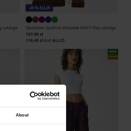
-25 % ALL25
y Lounge
Sportowe spodnie dresowe ONLY Play Lounge
157,99 zł
118,49 zł
kod
ALL25
NEW
LIMITED
About