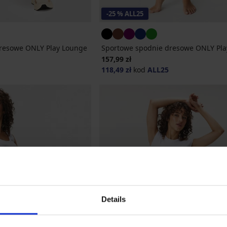
-25 % ALL25
resowe ONLY Play Lounge
Sportowe spodnie dresowe ONLY Pla
157,99 zł
118,49 zł
kod
ALL25
Details