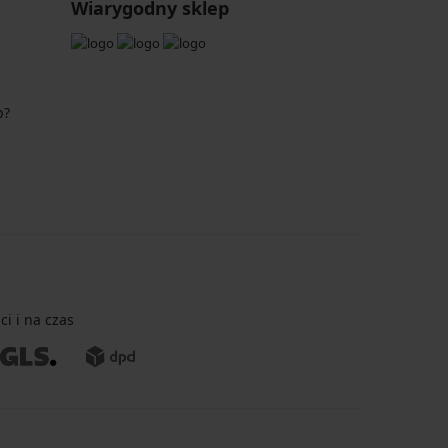
Wiarygodny sklep
p?
i i na czas