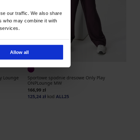
se our traffic. We also share
ers who may combine it with
 services.
Allow all
-25 % ALL25
y Lounge
Sportowe spodnie dresowe Only Play
ONPLounge MW
166,99 zł
125,24 zł
kod
ALL25