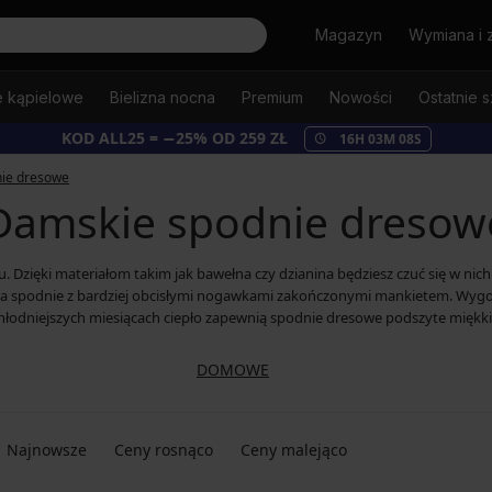
Szukaj
Magazyn
Wymiana i 
e kąpielowe
Bielizna nocna
Premium
Nowości
Ostatnie s
KOD ALL25 = −25% OD 259 ZŁ
16
H
03
M
07
S
ie dresowe
Damskie spodnie dresow
zięki materiałom takim jak bawełna czy dzianina będziesz czuć się w nich k
eż na spodnie z bardziej obcisłymi nogawkami zakończonymi mankietem. Wyg
chłodniejszych miesiącach ciepło zapewnią spodnie dresowe podszyte mięk
DOMOWE
Najnowsze
Ceny rosnąco
Ceny malejąco