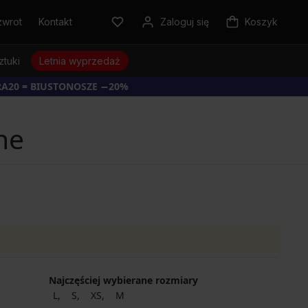
zwrot
Kontakt
Zaloguj się
Koszyk
ztuki
Letnia wyprzedaż
RA20 = BIUSTONOSZE −20%
ne
Najczęściej wybierane rozmiary
L
S
XS
M