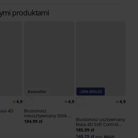
innymi produktami
Bestseller
-20% BRA20
4,9
4,9
4,9
aia 4D
Biustonosz
nieusztywniany DIVA by
Biustonosz usztywniany
IVA
184,99 zł
Maia 4D Soft Control
Deluxe
185,99 zł
148,79 zł
kod:
BRA20