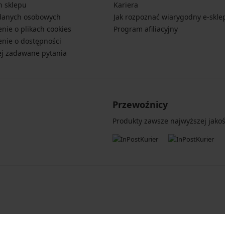
n sklepu
Kariera
danych osobowych
Jak rozpoznać wiarygodny e-skle
nie o plikach cookies
Program afiliacyjny
nie o dostępności
ej zadawane pytania
Przewoźnicy
Produkty zawsze najwyższej jakośc