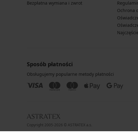
Bezpłatna wymiana i zwrot
Regulami
Ochrona 
Oświadcze
Oświadcze
Najczęści
Sposób płatności
Obsługujemy popularne metody płatności
Copyright 2005-2026 © ASTRATEX a.s.