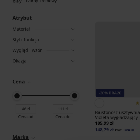
Atrybut
Materiał
Styl i funkcja
Wygląd i wzór
Okazja
Cena
-20% BRA20
Biustonosz usztywni
Cena od
Cena do
Violeta wygładzający
185,99 zł
148,79 zł
kod:
BRA20
Marka