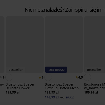
Nic nie znalazłeś? Zainspiruj się 
Bestseller
-20% BRA20
Bestseller
4,9
5
4,9
any
Biustonosz Spacer
Biustonosz Spacer
Biustonosz M
Delicate Flower
Flexicup Dotted Mesh II
wygładzający
185,99 zł
185,99 zł
185,99 zł
148,79 zł
kod:
BRA20