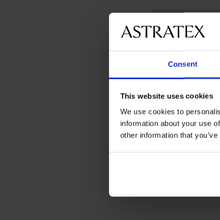
Consent
This website uses cookies
We use cookies to personalis
Zniżka -50%
information about your use of
other information that you’ve
Biustonosz usztywni
Soft Lace II bez fiszbi
83,50 zł
166,99 zł