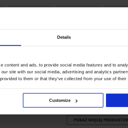
Details
e content and ads, to provide social media features and to analy
-20% BRA20
Bestseller
Bestseller
 our site with our social media, advertising and analytics partn
 provided to them or that they’ve collected from your use of their
5
4,9
5
any
Biustonosz
Biustonosz usztywniany
n
nieusztywniany
Push Perfect Bardot
Biustonosz S
minimizer Elvira
163,99 zł
241,99 zł
Customize
Lady Grace 
131,19 zł
kod:
BRA20
222,99 zł
POKAŻ WIĘCEJ PRODUKTÓ