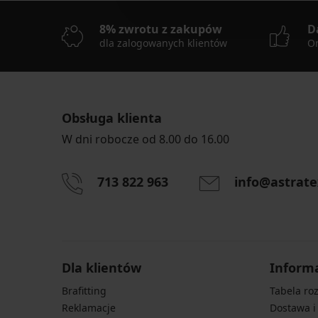
8% zwrotu z zakupów
D
dla zalogowanych klientów
On
Obsługa klienta
W dni robocze od 8.00 do 16.00
713 822 963
info@astrate
Dla klientów
Inform
Brafitting
Tabela ro
Reklamacje
Dostawa i