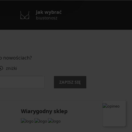
Jak wybrać
biustonosz
 o nowościach?
zniżki
ZAPISZ SIĘ
Wiarygodny sklep