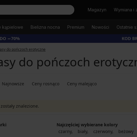
Szukaj
Magazyn
Wymiana i 
e kąpielowe
Bielizna nocna
Premium
Nowości
Ostatnie s
 DO −70%
KOD B
asy do pończoch erotyczne
asy do pończoch erotycz
Najnowsze
Ceny rosnąco
Ceny malejąco
 zostały znalezione.
rki
Najczęściej wybierane kolory
czarny
biały
czerwony
beżowy