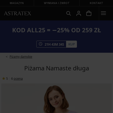
MAGAZYN
WYMIANA I ZWROT
KONTAKT
KOD ALL25 = −25% OD 259 ZŁ
KUP
21
H
43
M
33
S
Piżamy damskie
Piżama Namaste długa
5
|
6
ocena