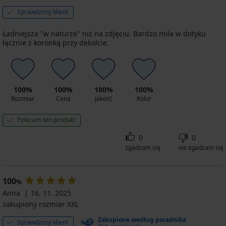
Sprawdzony klient
Ładniejsza ''w naturze'' niż na zdjęciu. Bardzo miła w dotyku
łącznie z koronką przy dekolcie.
100%
100%
100%
100%
Rozmiar
Cena
Jakość
Kolor
Polecam ten produkt
0
0
zgadzam się
nie zgadzam się
100
%
Anna
16. 11. 2025
zakupiony rozmiar XXL
Zakupione według poradnika
Sprawdzony klient