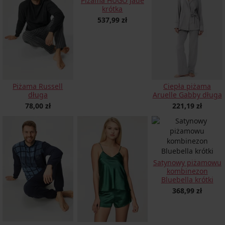
Piżama HUGO Jade
krótka
537,99 zł
Piżama Russell
Ciepła piżama
długa
Aruelle Gabby długa
78,00 zł
221,19 zł
Satynowy piżamowu
kombinezon
Bluebella krótki
368,99 zł