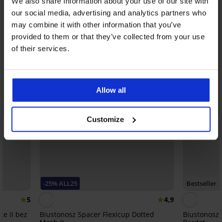
We also share information about your use of our site with
our social media, advertising and analytics partners who
may combine it with other information that you’ve
provided to them or that they’ve collected from your use
of their services.
Allow all
Customize
-25% ALL25
Bestseller
5
4,9
ce II bez
Biustonosz Spacer Flexicup Dotted
Biustonosz 