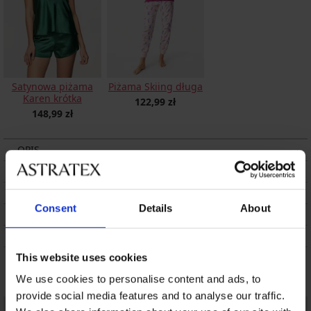
Satynowa piżama
Piżama Skiing długa
Karen krótka
122,99 zł
148,99 zł
OPIS
DOSTAWA I PŁATNOŚĆ
WYMIANA
Consent
Details
About
CZYSZCZENIE I PRANIE
O MARCE
This website uses cookies
Może Ci się spodobać
We use cookies to personalise content and ads, to
provide social media features and to analyse our traffic.