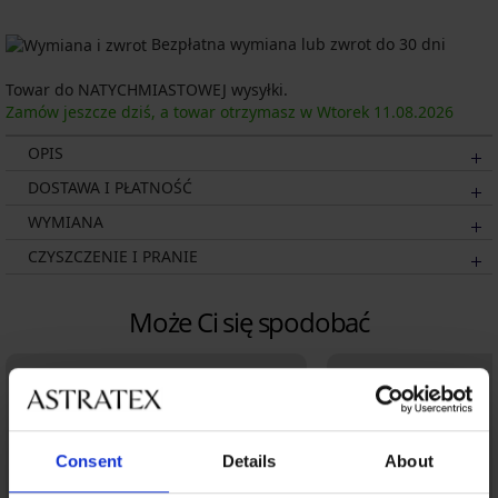
Bezpłatna wymiana lub zwrot do 30 dni
Towar do NATYCHMIASTOWEJ wysyłki.
Zamów jeszcze dziś, a towar otrzymasz w Wtorek
11.08.
2026
OPIS
DOSTAWA I PŁATNOŚĆ
WYMIANA
CZYSZCZENIE I PRANIE
Może Ci się spodobać
Consent
Details
About