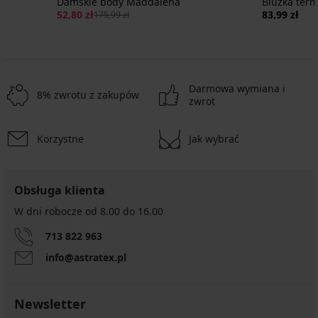
k
Damskie body Maddalena
Bluzka term
52,80 zł
83,99 zł
175,99 zł
Darmowa wymiana i
8% zwrotu z zakupów
zwrot
Korzystne
Jak wybrać
-30%
4,5
5
5
Obsługa klienta
W dni robocze od 8.00 do 16.00
Podkoszulek
Damska
Podkoszulek
713 822 963
Essential
koszulka
Essential
V-
Supima
61,99
info@astratex.pl
neck
Superlight
zł
68,99
90,99
zł
zł
Newsletter
129,99