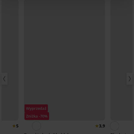
Wyprzedaż
Zniżka -70%
5
3,9