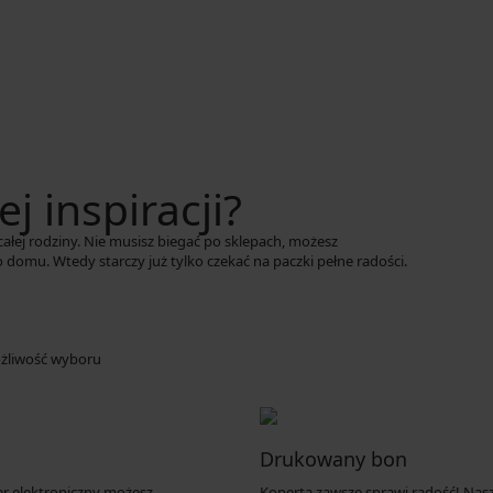
j inspiracji?
ałej rodziny. Nie musisz biegać po sklepach, możesz
domu. Wtedy starczy już tylko czekać na paczki pełne radości.
i
żliwość wyboru
Drukowany bon
her elektroniczny możesz
Koperta zawsze sprawi radość! Na