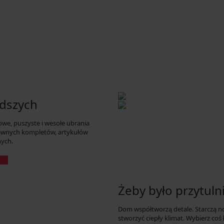
odszych
owe, puszyste i wesołe ubrania
bawnych kompletów, artykułów
nych.
o
Żeby było przytul
Dom współtworzą detale. Starczą no
stworzyć ciepły klimat. Wybierz coś 