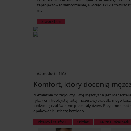
zaprojektować samodzielnie, a w ciągu kilku chwil zos
mail
Stwórz bon
##products[1]##
Komfort, który docenią mężcz
Niezależnie od tego, czy Twój mężczyzna jest menedże
rybakiem-hobbystą, tutaj możesz wybrać dla niego koszulk
będzie się czuł świetnie przez cały dzień. Przyjemne ma
opakowanie ucieszą każdego.
Piżamy i szlafroki
Odzież
Bielizna i skarpetki