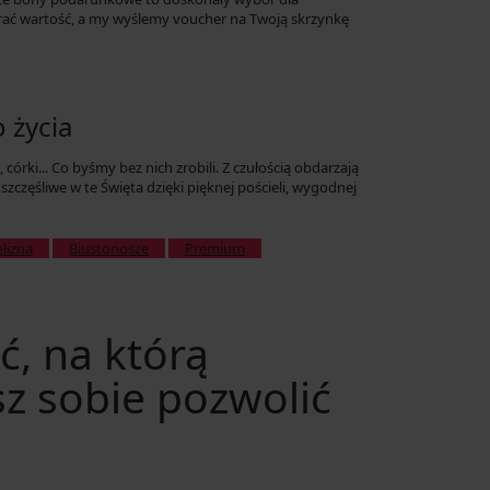
ać wartość, a my wyślemy voucher na Twoją skrzynkę
 życia
, córki... Co byśmy bez nich zrobili. Z czułością obdarzają
 szczęśliwe w te Święta dzięki pięknej pościeli, wygodnej
elizna
Biustonosze
Premium
ć, na którą
z sobie pozwolić