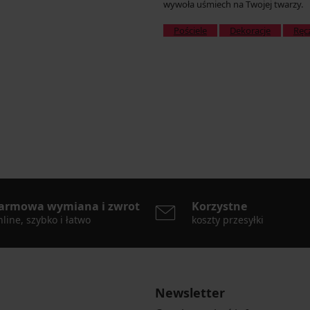
wywoła uśmiech na Twojej twarzy.
Pościele
Dekoracje
Ręcz
armowa wymiana i zwrot
Korzystne
line, szybko i łatwo
koszty przesyłki
Newsletter