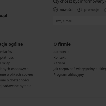
Czy chcesz być informowany
nowości
promocje
x.pl
acje ogólne
O firmie
zmiarów
Astratex.pl
 płatność
Kontakt
n sklepu
Kariera
danych osobowych
Jak rozpoznać wiarygodny e-skle
nie o plikach cookies
Program afiliacyjny
nie o dostępności
ej zadawane pytania