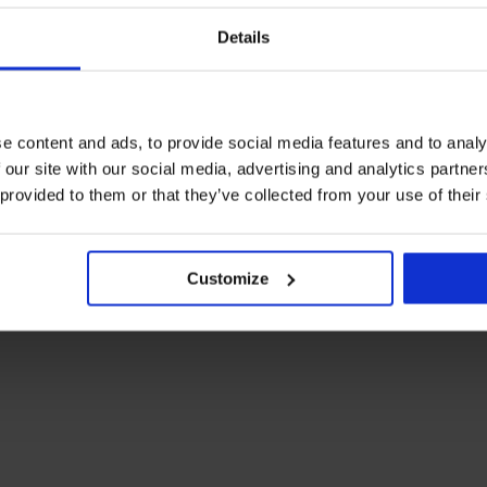
Rozpieść się czym
Details
W świątecznym pośpiechu i przygo
sobie radość i załóż pod choinkę p
zestaw idealny na słodkie lenistwo. 
e content and ads, to provide social media features and to analy
Bielizna
Ciepłe
Sportowa
 our site with our social media, advertising and analytics partn
 provided to them or that they’ve collected from your use of their
Customize