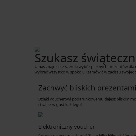
Szukasz świąteczne
U nas znajdziesz szeroki wybór pięknych prezentów dla c
wybrać wszystko w spokoju i zamówić w zaciszu swojego 
Zachwyć bliskich prezentam
Dzięki voucherowi podarunkowemu dajesz bliskim mo
i trafisz w gust każdego!
Elektroniczny voucher
Prezent na ostatnią chwilę? Tylko kilka kliknięć. Vouc