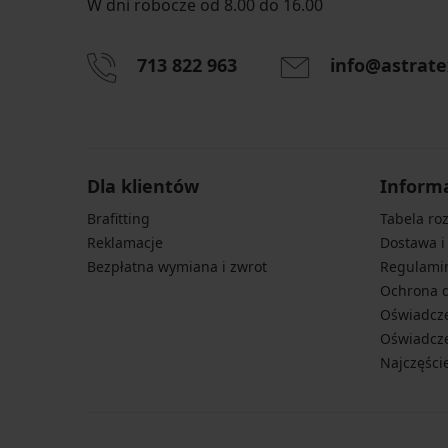
W dni robocze od 8.00 do 16.00
713 822 963
info@astrate
Dla klientów
Inform
Brafitting
Tabela ro
Reklamacje
Dostawa i
Bezpłatna wymiana i zwrot
Regulami
Ochrona 
Oświadcze
Oświadcze
Najczęści