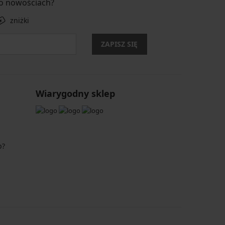
 o nowościach?
zniżki
ZAPISZ SIĘ
Wiarygodny sklep
p?