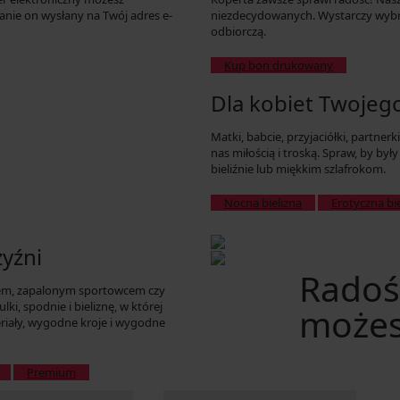
tanie on wysłany na Twój adres e-
niezdecydowanych. Wystarczy wybr
odbiorczą.
Kup bon drukowany
Dla kobiet Twojego
Matki, babcie, przyjaciółki, partnerki
nas miłością i troską. Spraw, by były
bieliźnie lub miękkim szlafrokom.
Nocna bielizna
Erotyczna bi
yźni
Radoś
rem, zapalonym sportowcem czy
i, spodnie i bieliznę, w której
możes
teriały, wygodne kroje i wygodne
Premium