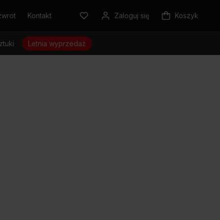
zwrot
Kontakt
Zaloguj się
Koszyk
ztuki
Letnia wyprzedaż