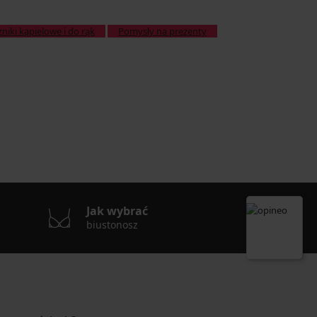
niki kąpielowe i do rąk
Pomysły na prezenty
Jak wybrać
biustonosz