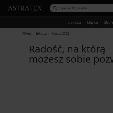
Damska
Męska
Stroj
Wstęp
Infobox
Święta 2022
Radość, na którą
możesz sobie poz