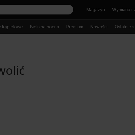
Szukaj
Magazyn
Wymiana i 
e kąpielowe
Bielizna nocna
Premium
Nowości
Ostatnie s
wolić