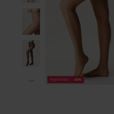
Wyprzedaż
-60%