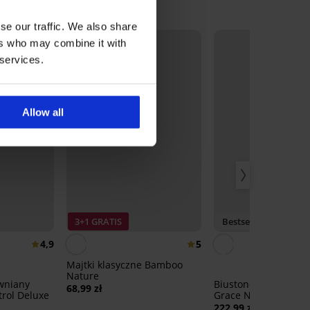
se our traffic. We also share
ers who may combine it with
 services.
Allow all
3+1 GRATIS
Bestseller
4,9
5
Majtki klasyczne Bamboo
Nature
wniany
Biustonosz Spacer 3
68,99 zł
trol Deluxe
Grace New
222,99 zł