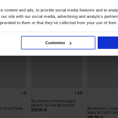
Może Ci się spodobać
e content and ads, to provide social media features and to analy
 our site with our social media, advertising and analytics partn
 provided to them or that they’ve collected from your use of their
Customize
5
4,9
Biustonosz zmniejszający
Spacer 3D Gia Minimizer
dy Grace New
Biustonosz uszty
222,99 zł
Maia 4D Soft Con
185,99 zł