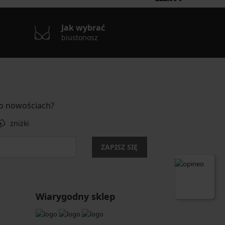
Jak wybrać
biustonosz
 o nowościach?
zniżki
ZAPISZ SIĘ
Wiarygodny sklep