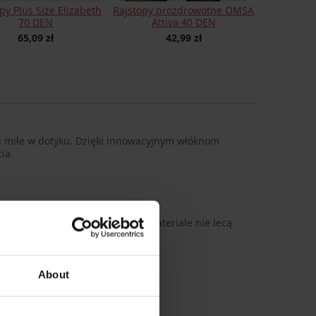
py Plus Size Elizabeth
Rajstopy prozdrowotne OMSA
70 DEN
Attiva 40 DEN
65,09 zł
42,99 zł
e i miłe w dotyku. Dzięki innowacyjnym włóknom
ia.
cza oczek / Lycra® Xtra Life – w materiale nie lecą
oliamid, 7
About
ssima280_pun