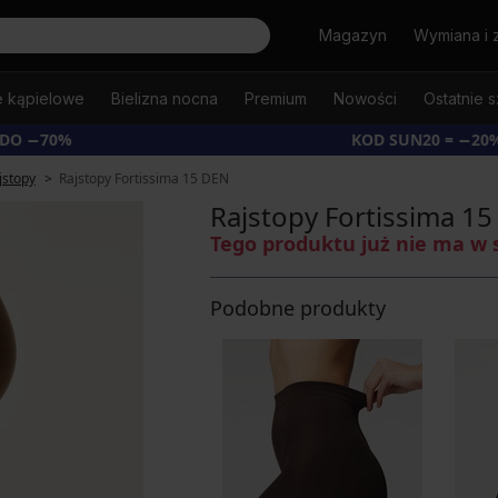
Szukaj
Magazyn
Wymiana i 
e kąpielowe
Bielizna nocna
Premium
Nowości
Ostatnie s
 DO −70%
KOD SUN20 = −20
jstopy
Rajstopy Fortissima 15 DEN
Rajstopy Fortissima 1
Tego produktu już nie ma w 
Podobne produkty