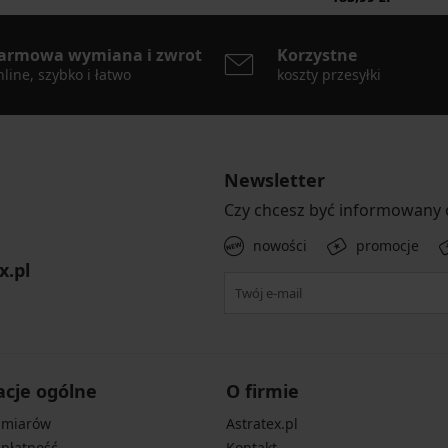
armowa wymiana i zwrot
Korzystne
line, szybko i łatwo
koszty przesyłki
Newsletter
Czy chcesz być informowany
nowości
promocje
x.pl
acje ogólne
O firmie
zmiarów
Astratex.pl
 płatność
Kontakt