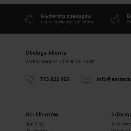
8% zwrotu z zakupów
D
dla zalogowanych klientów
On
Obsługa klienta
W dni robocze od 8.00 do 16.00
713 822 963
info@astrate
Dla klientów
Inform
Brafitting
Tabela ro
Reklamacje
Dostawa i