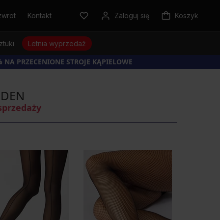
zwrot
Kontakt
Zaloguj się
Koszyk
ztuki
Letnia wyprzedaż
% NA PRZECENIONE STROJE KĄPIELOWE
5 DEN
sprzedaży