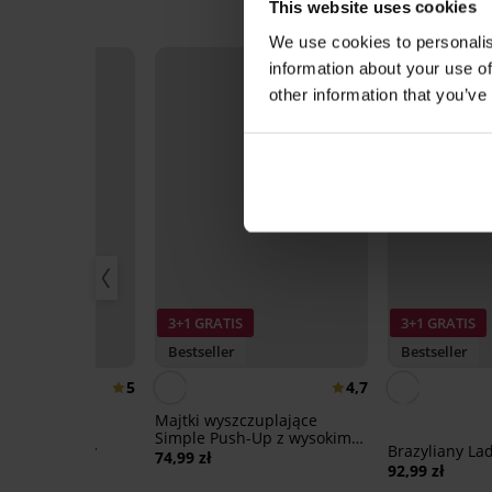
This website uses cookies
We use cookies to personalis
information about your use of
other information that you’ve
3+1 GRATIS
3+1 GRATIS
Bestseller
Bestseller
5
4,7
Majtki wyszczuplające
Simple Push-Up z wysokim
z usztywniany
Brazyliany La
stanem
74,99 zł
sic
92,99 zł