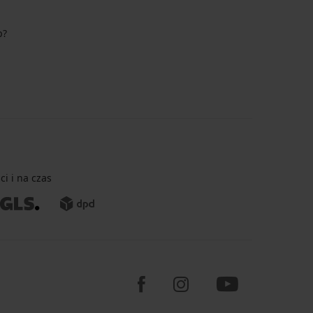
p?
i i na czas