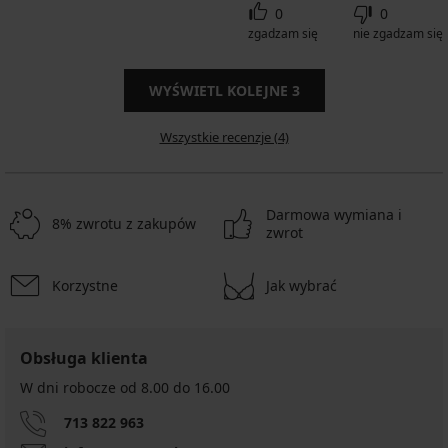
0
0
zgadzam się
nie zgadzam się
WYŚWIETL KOLEJNE
3
Wszystkie recenzje (4)
Darmowa wymiana i
8% zwrotu z zakupów
zwrot
Korzystne
Jak wybrać
Obsługa klienta
W dni robocze od 8.00 do 16.00
713 822 963