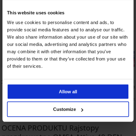
This website uses cookies
We use cookies to personalise content and ads, to
provide social media features and to analyse our traffic.
We also share information about your use of our site with
our social media, advertising and analytics partners who
may combine it with other information that you’ve
-25% ALL25
-25% ALL25
provided to them or that they’ve collected from your use
2+1 GRATIS
2+1 GRATIS
of their services.
4,7
0 DEN
Rajstopy Golden Lady Comfort
Rajstopy Sl
bezszwowe 40 DEN
wyszczupla
Allow all
50,99 zł
50,99 zł
38,24 zł
38,24 zł
kod:
ALL25
kod:
Customize
OCENA PRODUKTU Rajstopy
2+1 GRATIS
2+1 GRATIS
2+1 GRATIS
2+1 GRATIS
2+1 GRATIS
2+1 GRATIS
2+1 GRATIS
2+1 GRATIS
2+1 GRATIS
2+1 GRATIS
2+1 GRATIS