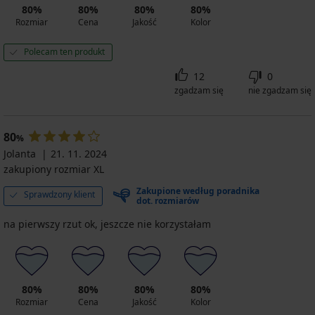
80%
80%
80%
80%
Rajstopy
Rozmiar
Cena
Jakość
Kolor
Micro
50
DEN
Polecam ten produkt
25,79
12
0
zł
zgadzam się
nie zgadzam się
42,99
zł
80
%
Jolanta
21. 11. 2024
zakupiony rozmiar XL
Zakupione według poradnika
Sprawdzony klient
dot. rozmiarów
na pierwszy rzut ok, jeszcze nie korzystałam
80%
80%
80%
80%
Rozmiar
Cena
Jakość
Kolor