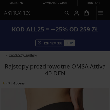
MAGAZYN
WYMIANA I ZWROT
KONTAKT
KOD ALL25 = −25% OD 259 ZŁ
KUP
12
H
12
M
32
S
Pończochy i rajstopy
Rajstopy prozdrowotne OMSA Attiva
40 DEN
4,7
|
4
ocena