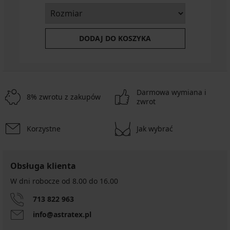
DODAJ DO KOSZYKA
Darmowa wymiana i
8% zwrotu z zakupów
zwrot
Korzystne
Jak wybrać
Obsługa klienta
W dni robocze od 8.00 do 16.00
713 822 963
info@astratex.pl