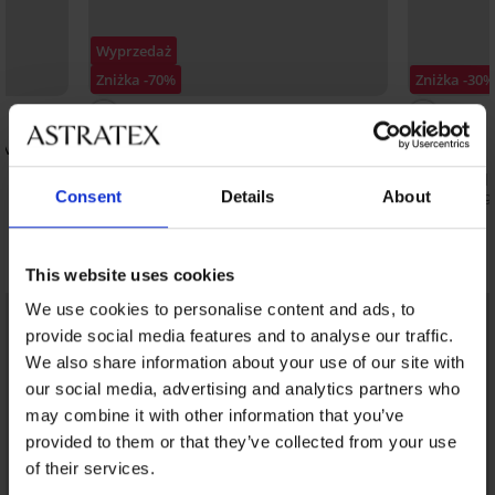
Wyprzedaż
Zniżka -70%
Zniżka -30
5
 Matt 20
Rajstopy Plus Size Shine 30 DEN
31,80 zł
105,99 zł
Rajstopy Pl
Consent
Details
About
52,49 zł
74,9
Odkryj podobne produkty
This website uses cookies
We use cookies to personalise content and ads, to
provide social media features and to analyse our traffic.
We also share information about your use of our site with
our social media, advertising and analytics partners who
may combine it with other information that you’ve
provided to them or that they’ve collected from your use
of their services.