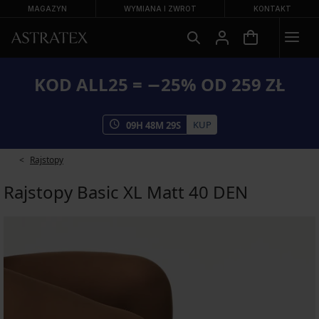
MAGAZYN
WYMIANA I ZWROT
KONTAKT
KOD ALL25 = −25% OD 259 ZŁ
KUP
09
H
48
M
29
S
Rajstopy
Rajstopy Basic XL Matt 40 DEN