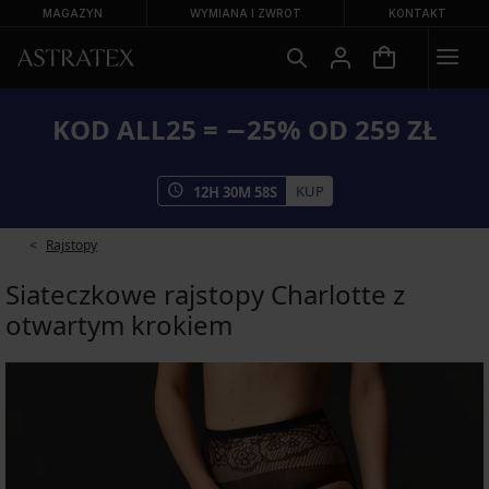
MAGAZYN
WYMIANA I ZWROT
KONTAKT
KOD ALL25 = −25% OD 259 ZŁ
KUP
12
H
30
M
58
S
Rajstopy
Siateczkowe rajstopy Charlotte z
otwartym krokiem