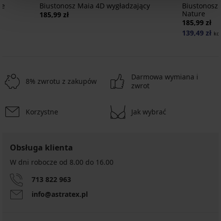
re
Biustonosz Maia 4D wygładzający
Biustonosz
Nature
185,99 zł
185,99 zł
139,49 zł
ko
Darmowa wymiana i
8% zwrotu z zakupów
zwrot
Korzystne
Jak wybrać
Obsługa klienta
W dni robocze od 8.00 do 16.00
713 822 963
info@astratex.pl