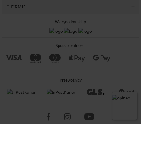
O FIRMIE
Wiarygodny sklep
Sposób płatności
Przewoźnicy
Copyright 2005-2026 © ASTRATEX a.s.
Programia - B2C, B2B, advanced e-commerce solutions