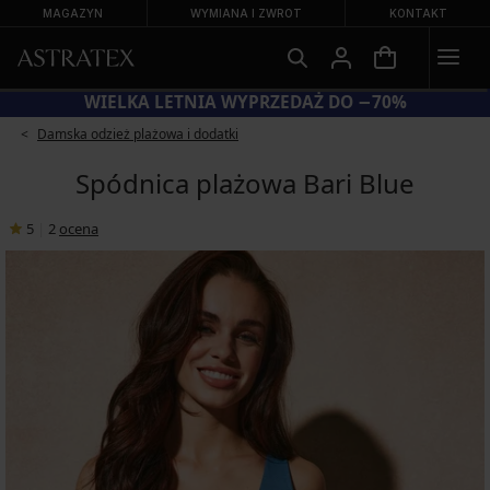
MAGAZYN
WYMIANA I ZWROT
KONTAKT
KOD BRA20 = BIUSTONOSZE −20%
Damska odzież plażowa i dodatki
Spódnica plażowa Bari Blue
5
|
2
ocena