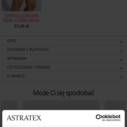
Spódnica plażowa
PINK STORM Glimz
37,20 zł
OPIS
DOSTAWA I PŁATNOŚĆ
WYMIANA
CZYSZCZENIE I PRANIE
O MARCE
Może Ci się spodobać