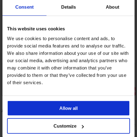
Consent
Details
About
This website uses cookies
We use cookies to personalise content and ads, to
provide social media features and to analyse our traffic.
We also share information about your use of our site with
our social media, advertising and analytics partners who
may combine it with other information that you’ve
provided to them or that they’ve collected from your use
of their services.
Bestseller
Zniżka -40
4,7
5
Allow all
Push-Up z
Biustonosz Spacer 3D Lady Grace New
Szorty kąp
222,99 zł
67,19 zł
111,
Customize