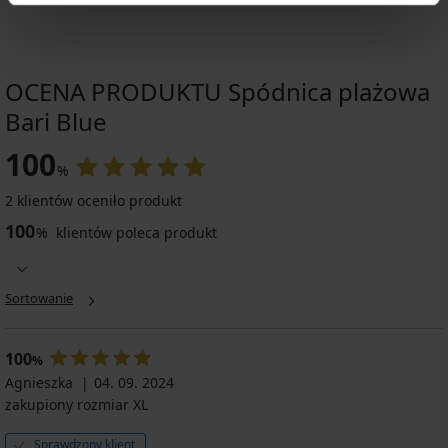
OCENA PRODUKTU Spódnica plażowa
Bari Blue
100
%
2 klientów oceniło produkt
100
%
klientów poleca produkt
Sortowanie
100
%
Agnieszka
04. 09. 2024
zakupiony rozmiar XL
Sprawdzony klient