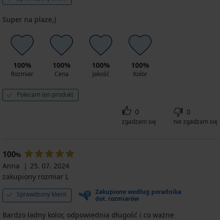
Super na plaze,)
100%
100%
100%
100%
Rozmiar
Cena
Jakość
Kolor
Polecam ten produkt
0
0
zgadzam się
nie zgadzam się
100
%
Anna
25. 07. 2024
zakupiony rozmiar L
Zakupione według poradnika
Sprawdzony klient
dot. rozmiarów
Bardzo ładny kolor, odpowiednia długość i co ważne