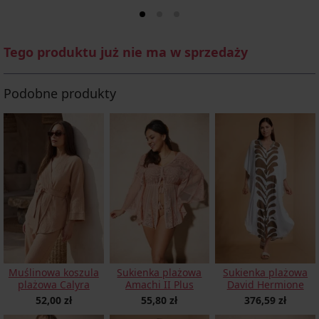
Tego produktu już nie ma w sprzedaży
Podobne produkty
Muślinowa koszula
Sukienka plażowa
Sukienka plażowa
plażowa Calyra
Amachi II Plus
David Hermione
52,00 zł
55,80 zł
376,59 zł