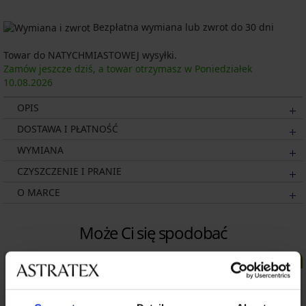
Bezpłatna wymiana lub zwrot do 30 dni
Towar do NATYCHMIASTOWEJ wysyłki.
Zamów jeszcze dziś, a towar otrzymasz w Poniedziałek
10.08.
2026
OPIS
DOSTAWA I PŁATNOŚĆ
WYMIANA
CZYSZCZENIE I PRANIE
O MARCE
Może Ci się spodobać
LIMITED