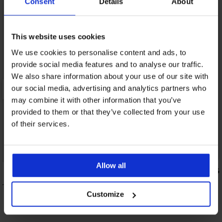
Consent
Details
About
This website uses cookies
We use cookies to personalise content and ads, to
provide social media features and to analyse our traffic.
We also share information about your use of our site with
our social media, advertising and analytics partners who
may combine it with other information that you’ve
provided to them or that they’ve collected from your use
of their services.
1+1 GRATIS
Wyprzedaż
Allow all
Zniżka -70%
5
5
rój kąpielowy Paula III
Majtki od stroju kąpielowego Orange
Gold
Customize
55,80 zł
185,99 zł