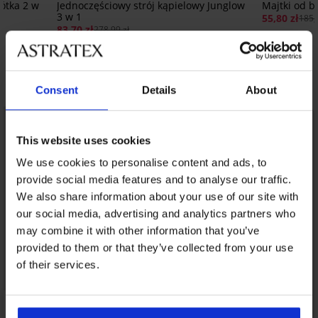
ótka 2 w
Jednoczęściowy strój kąpielowy Junglow
Majtki od b
3 w 1
55,80 zł
185,
83,70 zł
278,99 zł
Odkryj podobne produkty
Consent
Details
About
This website uses cookies
We use cookies to personalise content and ads, to
provide social media features and to analyse our traffic.
We also share information about your use of our site with
our social media, advertising and analytics partners who
may combine it with other information that you’ve
provided to them or that they’ve collected from your use
of their services.