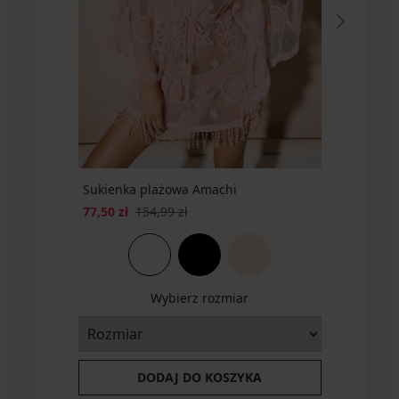
185,99
zł
518,99
zł
kod
zł
ALL25
Sukienka plażowa Amachi
77,50 zł
154,99 zł
Wybierz rozmiar
DODAJ DO KOSZYKA