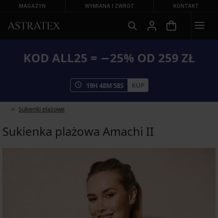
MAGAZYN
WYMIANA I ZWROT
KONTAKT
KOD ALL25 = −25% OD 259 ZŁ
KUP
19
H
48
M
57
S
Sukienki plażowe
Sukienka plażowa Amachi II