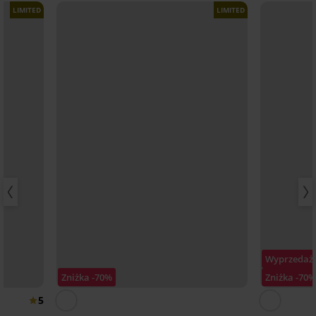
LIMITED
LIMITED
Wyprzedaż
Zniżka -70%
Zniżka -70
5