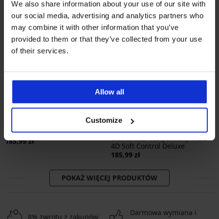
We also share information about your use of our site with
our social media, advertising and analytics partners who
may combine it with other information that you’ve
provided to them or that they’ve collected from your use
of their services.
Allow all
Bestseller
4,9
4,9
Customize
Biustonosz Maia 4D
wygładzający
Biustonosz usztywniany Maia
185,99 zł
4D Soft Control Deluxe
185,99 zł
POKAŻ WIĘCEJ PRODUKTÓW
Darmowa wymiana i
8% zwrotu z zakupów