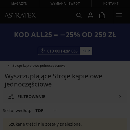
MAGAZYN
WYMIANA I ZWROT
KONTAKT
KOD ALL25 = −25% OD 259 ZŁ
KUP
01
D
00
H
42
M
04
S
Stroje kąpielowe jednoczęściowe
Wyszczuplające Stroje kąpielowe
jednoczęściowe
FILTROWANIE
Sortuj według:
TOP
Szukane treści nie zostały znalezione.