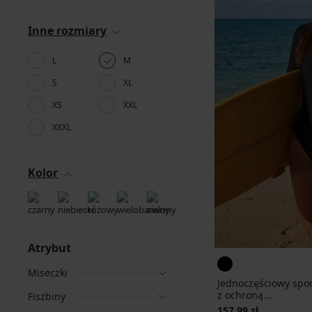
Inne rozmiary
L
M
S
XL
XS
XXL
XXXL
Kolor
Atrybut
Miseczki
Jednoczęściowy spor
z ochroną...
Fiszbiny
157,99 zł