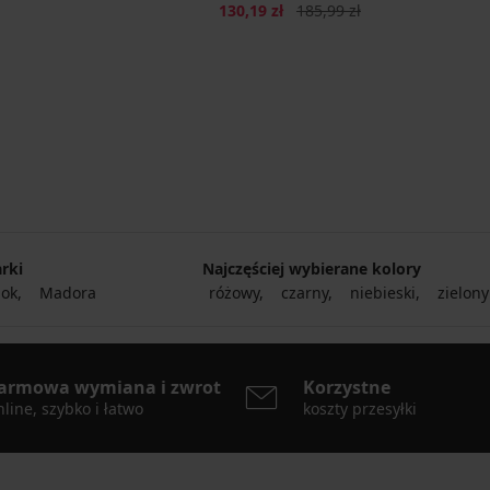
Zniżka
Pierwotna cena
130,19 zł
185,99 zł
rki
Najczęściej wybierane kolory
ok
Madora
różowy
czarny
niebieski
zielony
armowa wymiana i zwrot
Korzystne
line, szybko i łatwo
koszty przesyłki