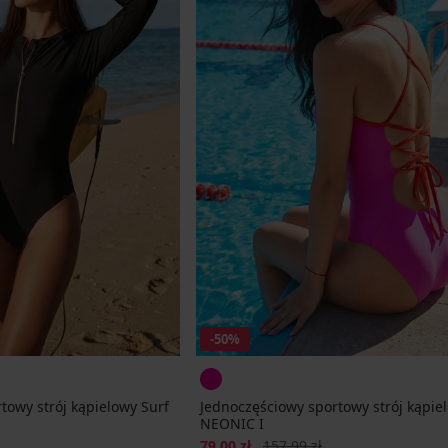
-50%
towy strój kąpielowy Surf
Jednoczęściowy sportowy strój kąpie
NEONIC I
Zniżka
Pierwotna cena
79,00 zł
157,99 zł