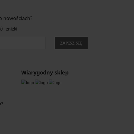
 o nowościach?
zniżki
ZAPISZ SIĘ
Wiarygodny sklep
p?