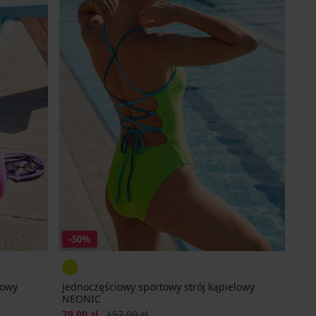
-50%
lowy
Jednoczęściowy sportowy strój kąpielowy
NEONIC
Zniżka
Pierwotna cena
79,00 zł
157,99 zł