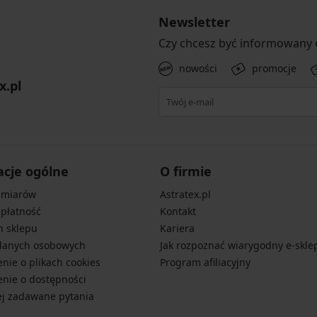
Newsletter
Czy chcesz być informowany
nowości
promocje
x.pl
acje ogólne
O firmie
zmiarów
Astratex.pl
 płatność
Kontakt
n sklepu
Kariera
danych osobowych
Jak rozpoznać wiarygodny e-skle
nie o plikach cookies
Program afiliacyjny
nie o dostępności
ej zadawane pytania