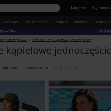
Szukaj
Magazyn
Wymiana i 
e kąpielowe
Bielizna nocna
Premium
Nowości
Ostatnie s
 DO −70%
KOD B
lowe jednoczęściowe
Sportowe Stroje kąpielowe jednoczęściowe
e kąpielowe jednoczęści
Najnowsze
Ceny rosnąco
Ceny malejąco