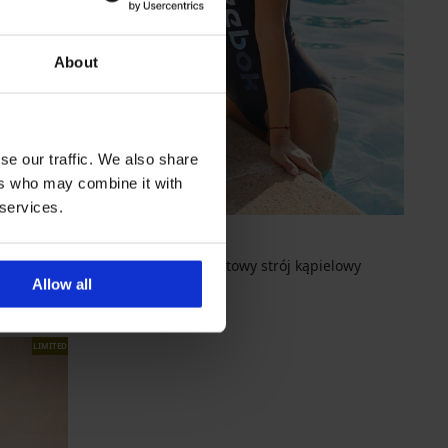
About
se our traffic. We also share
ers who may combine it with
-30%
 services.
Jednoczęściowy sportowy strój kąpielowy
Reebok Ven...
Allow all
Zniżka
Pierwotna cena
188,29 zł
268,99 zł
LIMITED