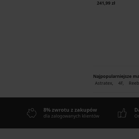
241,99 zł
Najpopularniejsze ma
Astratex
4F
Reeb
8% zwrotu z zakupów
D
dla zalogowanych klientów
On