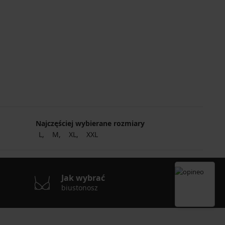
Najczęściej wybierane rozmiary
L
M
XL
XXL
Jak wybrać
biustonosz