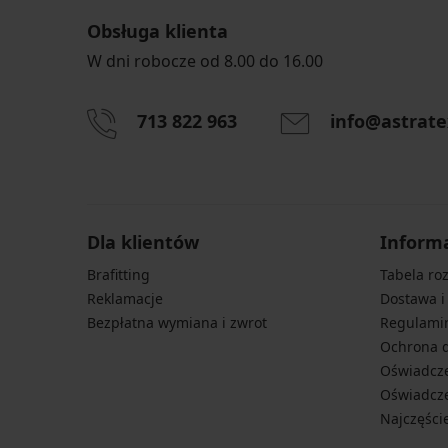
Obsługa klienta
W dni robocze od 8.00 do 16.00
713 822 963
info@astrate
Dla klientów
Inform
Brafitting
Tabela ro
Reklamacje
Dostawa i
Bezpłatna wymiana i zwrot
Regulami
Ochrona 
Oświadcze
Oświadcze
Najczęści