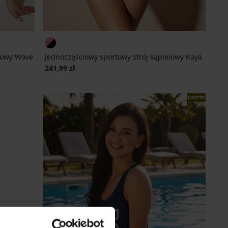
elowy Wave
Jednoczęściowy sportowy strój kąpielowy Kaya
241,99 zł
LIMITED