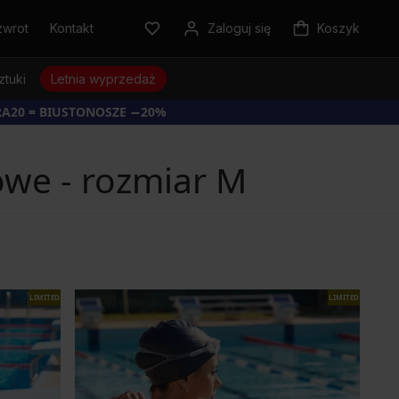
zwrot
Kontakt
Zaloguj się
Koszyk
ztuki
Letnia wyprzedaż
RA20 = BIUSTONOSZE −20%
owe - rozmiar M
LIMITED
LIMITED