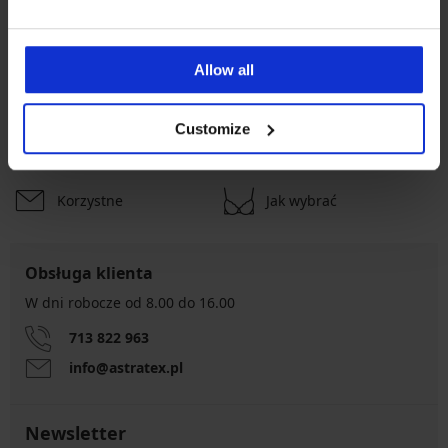
Najczęściej wybierane rozmiary
L
M
XL
XXL
Allow all
Darmowa wymiana i
Customize
8% zwrotu z zakupów
zwrot
Korzystne
Jak wybrać
Obsługa klienta
W dni robocze od 8.00 do 16.00
713 822 963
info@astratex.pl
Newsletter