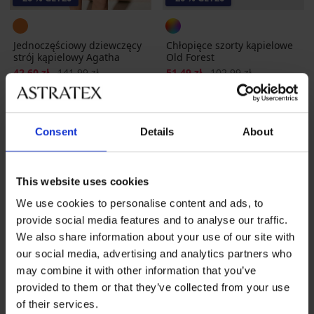
Jednoczęściowy dziewczęcy
Chłopięce szorty kąpielowe
strój kąpielowy Agatha
Old Forest
Zniżka
Pierwotna cena
Zniżka
Pierwotna cena
42,60 zł
141,99 zł
51,49 zł
102,99 zł
34,08 zł
kod
GET20
41,19 zł
kod
GET20
Consent
Details
About
This website uses cookies
We use cookies to personalise content and ads, to
provide social media features and to analyse our traffic.
Najpopularniejsze marki
We also share information about your use of our site with
Astratex
MEN-A
Dorina
Madora
our social media, advertising and analytics partners who
may combine it with other information that you’ve
Najczęściej wybierane kolory
provided to them or that they’ve collected from your use
wielobarwny
czarny
niebieski
różowy
of their services.