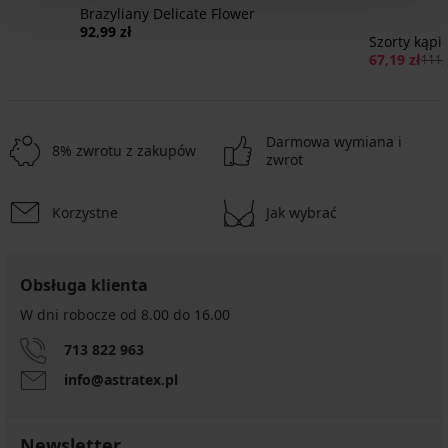
a
Brazyliany Delicate Flower
92,99 zł
Szorty kąp
67,19 zł
111,
Darmowa wymiana i
8% zwrotu z zakupów
zwrot
Korzystne
Jak wybrać
Obsługa klienta
W dni robocze od 8.00 do 16.00
713 822 963
info@astratex.pl
Newsletter