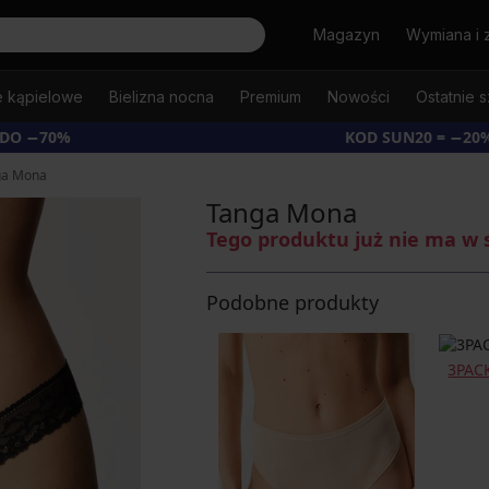
Szukaj
Magazyn
Wymiana i 
e kąpielowe
Bielizna nocna
Premium
Nowości
Ostatnie s
 DO −70%
KOD SUN20 = −20
ga Mona
Tanga Mona
Tego produktu już nie ma w 
Podobne produkty
3PACK