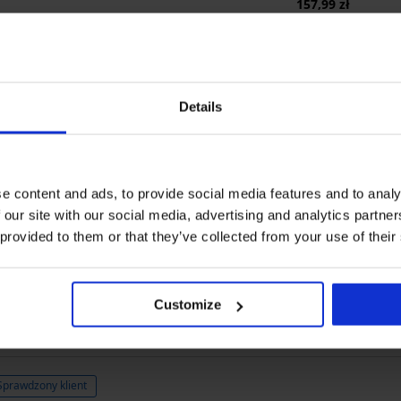
157,99 zł
OCENA PRODUKTU Tanga Mona
Details
5
3x
4
0x
3
0x
e content and ads, to provide social media features and to analy
2
0x
 our site with our social media, advertising and analytics partn
1
0x
 provided to them or that they’ve collected from your use of their
Zakupione według
Customize
Sprawdzony klient