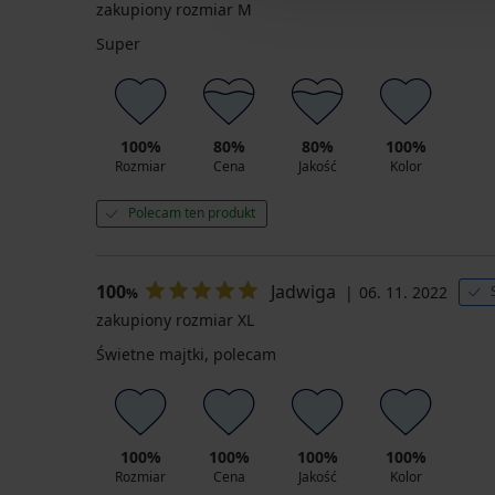
55,99
zakupiony rozmiar M
zł
Super
promocja
3+1
GRATIS
100%
80%
80%
100%
Rozmiar
Cena
Jakość
Kolor
Polecam ten produkt
100
Jadwiga
06. 11. 2022
%
zakupiony rozmiar XL
Świetne majtki, polecam
100%
100%
100%
100%
Rozmiar
Cena
Jakość
Kolor