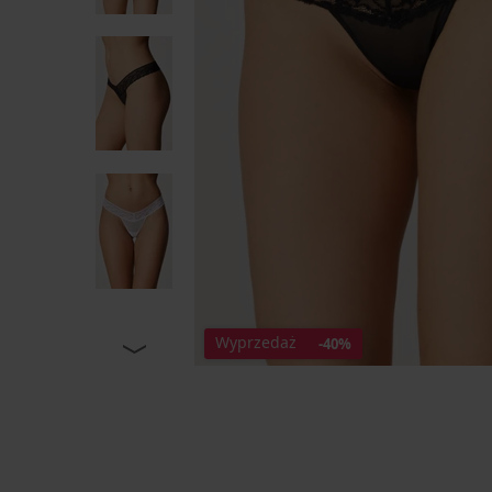
Wyprzedaż
-40%