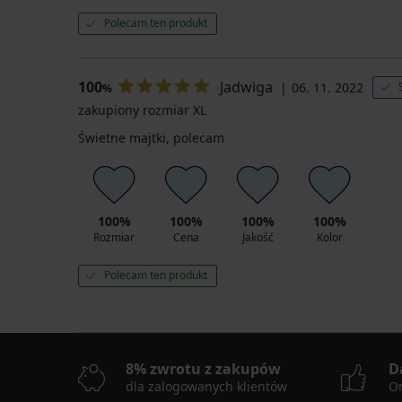
Polecam ten produkt
100
Jadwiga
06. 11. 2022
%
zakupiony rozmiar XL
Świetne majtki, polecam
100%
100%
100%
100%
Rozmiar
Cena
Jakość
Kolor
Polecam ten produkt
8% zwrotu z zakupów
D
dla zalogowanych klientów
On