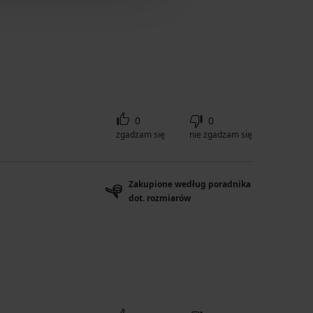
0
0
zgadzam się
nie zgadzam się
Zakupione według poradnika
dot. rozmiarów