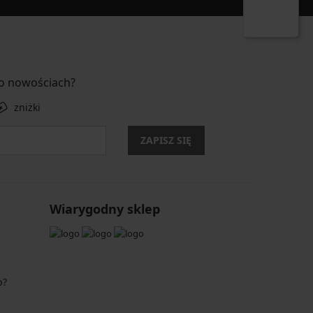
 o nowościach?
zniżki
ZAPISZ SIĘ
Wiarygodny sklep
p?