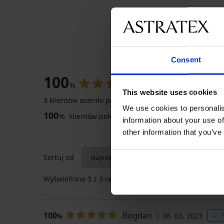
Consent
100
%
This website uses cookies
3 klientów oceniło produkt
We use cookies to personalis
3+1 GRATIS
100
%
klientów poleca produkt
information about your use of
5
other information that you’ve
Sortuj od
Wyświetlono
3
z 3 recenzji
Majtki
francuskie
100
Bogdan
Joy
06. 03. 2023
%