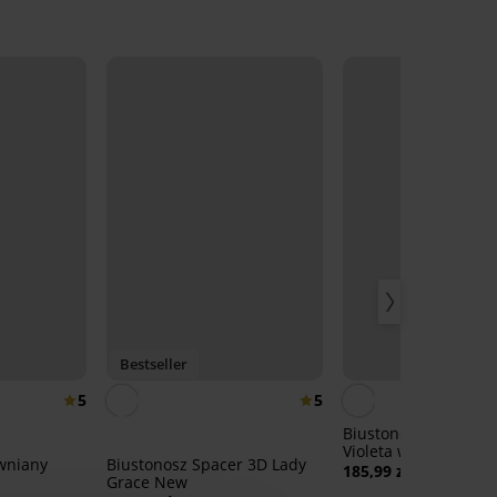
Bestseller
5
5
Biustonosz usztywni
Violeta wygładzający
wniany
Biustonosz Spacer 3D Lady
185,99 zł
Grace New