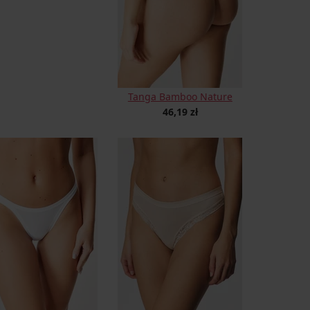
Tanga Bamboo Nature
46,19 zł