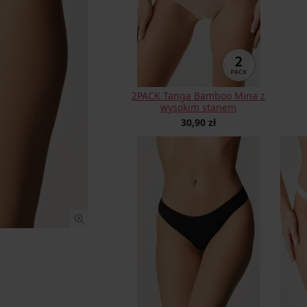
2PACK Tanga Bamboo Mina z
wysokim stanem
30,90 zł