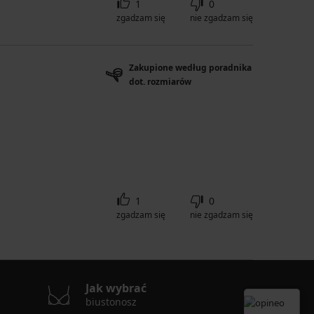
1
0
zgadzam się
nie zgadzam się
Zakupione według poradnika
dot. rozmiarów
1
0
zgadzam się
nie zgadzam się
Jak wybrać
biustonosz