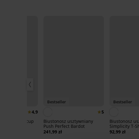
Bestseller
Bestseller
4,9
5
 Spacer Flexicup
Biustonosz usztywniany
Biustonosz us
h II
Push Perfect Bardot
Simplicity T-S
241,99 zł
92,99 zł