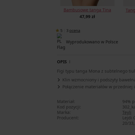
Bambusowe tanga Tina
Tang
47,99 zł
5
|
3
ocena
Wyprodukowano w Polsce
OPIS
Figi typu tanga Mona z subtelnego tiul
Klin wzmocniony i podszyty bawełn
Połączenie materiałów w przedniej i 
Materiał
94% po
Kod pozycji
302_ka
Marka
Teyli
Producent
Lejdi 
20/33,