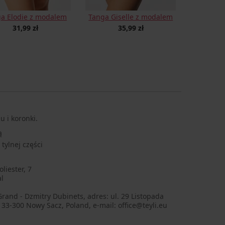
a Elodie z modalem
Tanga Giselle z modalem
31,99 zł
35,99 zł
u i koronki.
ą
tylnej części
liester, 7
l
Grand - Dzmitry Dubinets, adres: ul. 29 Listopada
 33-300 Nowy Sacz, Poland, e-mail: office@teyli.eu