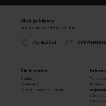
Obsługa klienta
W dni robocze od 8.00 do 16.00
713 822 963
info@astrate
Dla klientów
Inform
Brafitting
Tabela ro
Reklamacje
Dostawa i
Bezpłatna wymiana i zwrot
Regulami
Ochrona 
Oświadcze