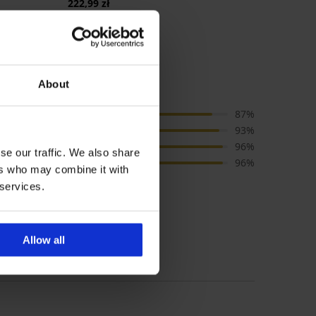
222,99 zł
About
Cena
87%
Jakość
93%
Kolor
96%
se our traffic. We also share
Rozmiar
96%
ers who may combine it with
 services.
 poradnika dot. rozmiarów
Allow all