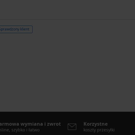
Sprawdzony klient
armowa wymiana i zwrot
Korzystne
line, szybko i łatwo
koszty przesyłki