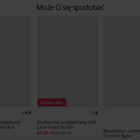
Może Ci się spodobać
Zniżka -50%
4,9
5
ztywniany
Biustonosz usztywniany Soft
hirt Bra
Lace II bez fiszbin
Biustonosz uszty
83,50 zł
166,99 zł
Carmen Basic