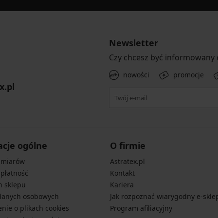
Newsletter
Czy chcesz być informowany
nowości
promocje
x.pl
acje ogólne
O firmie
zmiarów
Astratex.pl
 płatność
Kontakt
n sklepu
Kariera
danych osobowych
Jak rozpoznać wiarygodny e-skle
nie o plikach cookies
Program afiliacyjny