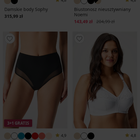
4,8
4,8
Damskie body Sophy
Biustonosz nieusztywniany
Noemi
315,99 zł
Zniżka
Pierwotna cena
143,49 zł
204,99 zł
3+1 GRATIS
4,9
4,8