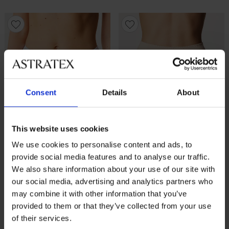
Consent
Details
About
This website uses cookies
We use cookies to personalise content and ads, to
provide social media features and to analyse our traffic.
3+1 GRATIS
3+1 GRATIS
We also share information about your use of our site with
our social media, advertising and analytics partners who
4,7
4,5
may combine it with other information that you’ve
Klasyczne wysokie figi
Majtki bambusowe Mona
bambusowe Dita
provided to them or that they’ve collected from your use
wysokie
55,99 zł
promocja
3+1 GRATIS
58,99 zł
promocja
3+1 GRATIS
of their services.