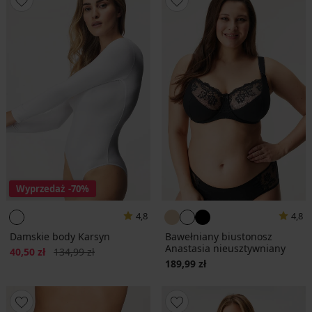
Wyprzedaż
-70%
4,8
4,8
Damskie body Karsyn
Bawełniany biustonosz
Anastasia nieusztywniany
Zniżka
Pierwotna cena
40,50 zł
134,99 zł
189,99 zł