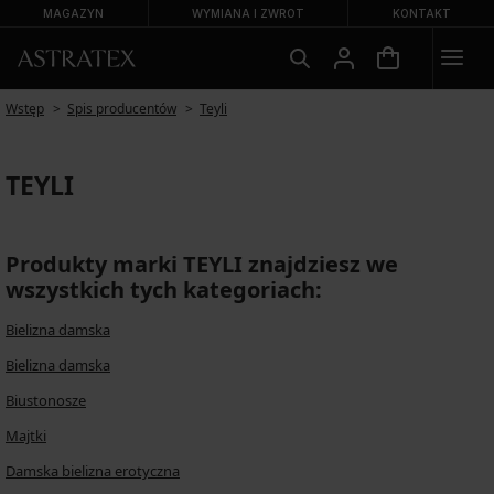
MAGAZYN
WYMIANA I ZWROT
KONTAKT
Wstęp
Spis producentów
Teyli
TEYLI
Produkty marki TEYLI znajdziesz we
wszystkich tych kategoriach:
Bielizna damska
Bielizna damska
Biustonosze
Majtki
Damska bielizna erotyczna