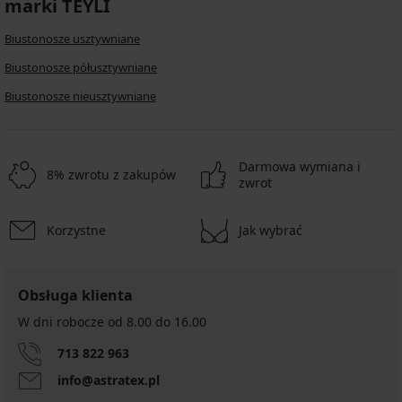
marki TEYLI
Biustonosze usztywniane
Biustonosze półusztywniane
Biustonosze nieusztywniane
Darmowa wymiana i
8% zwrotu z zakupów
zwrot
Korzystne
Jak wybrać
Obsługa klienta
W dni robocze od 8.00 do 16.00
713 822 963
info@astratex.pl