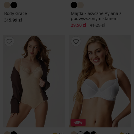
Body Grace
Majtki klasyczne Ayiana z
podwyższonym stanem
315,99 zł
Zniżka
Pierwotna cena
29,50 zł
41,29 zł
-30%