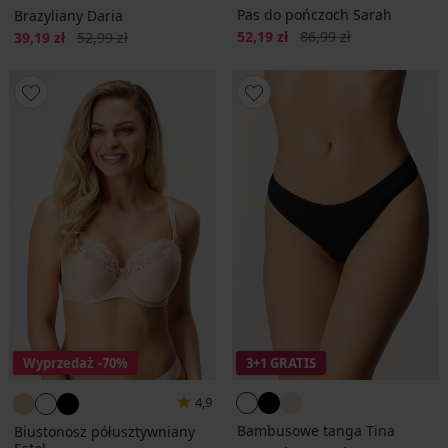
Pas do pończoch Sarah
Brazyliany Daria
Zniżka
Pierwotna cena
Zniżka
Pierwotna cena
52,19 zł
86,99 zł
39,19 zł
52,99 zł
Wyprzedaż
-70%
3+1 GRATIS
4,9
Bambusowe tanga Tina
Biustonosz półusztywniany