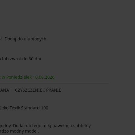
Dodaj do ulubionych
lub zwrot do 30 dni
z w Poniedziałek
10.08.
2026
IANA
CZYSZCZENIE I PRANIE
a Oeko-Tex® Standard 100
ygodny. Dodaj do tego miłą bawełnę i subtelny
ardzo modny model.