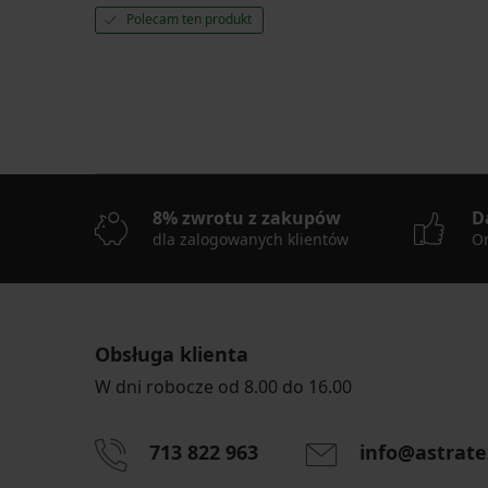
Polecam ten produkt
8% zwrotu z zakupów
D
dla zalogowanych klientów
On
Obsługa klienta
W dni robocze od 8.00 do 16.00
713 822 963
info@astrate