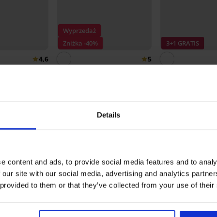
Wyprzedaż
Zniżka -40%
3+1 GRATIS
4,6
5
zne Eterea
Majtki Katia
Klasyczne figi Kis
63,59 zł
105,99 zł
55,99 zł
Details
RODUKTU 2 PACK klasycznych wysokich f
5
31x
e content and ads, to provide social media features and to analy
4
1x
 our site with our social media, advertising and analytics partn
3
0x
 provided to them or that they’ve collected from your use of their
2
0x
1
0x