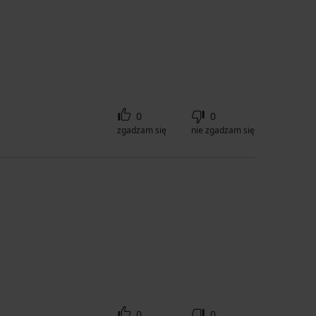
0
0
zgadzam się
nie zgadzam się
0
0