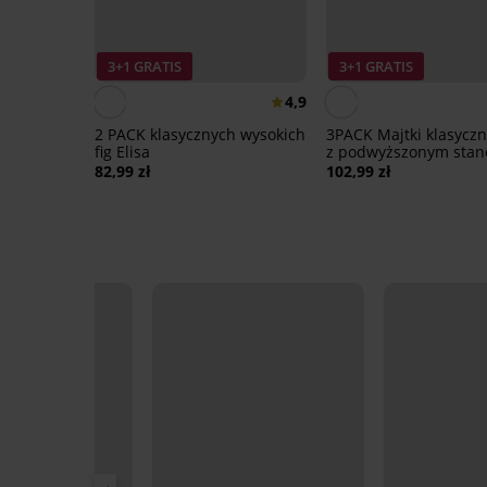
3+1 GRATIS
3+1 GRATIS
4,9
2 PACK klasycznych wysokich
3PACK Majtki klasycz
fig Elisa
z podwyższonym sta
bawełniane
82,99 zł
102,99 zł