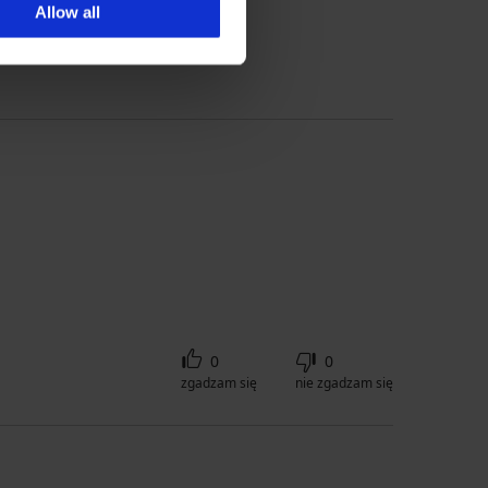
Allow all
 poradnika dot. rozmiarów
0
0
zgadzam się
nie zgadzam się