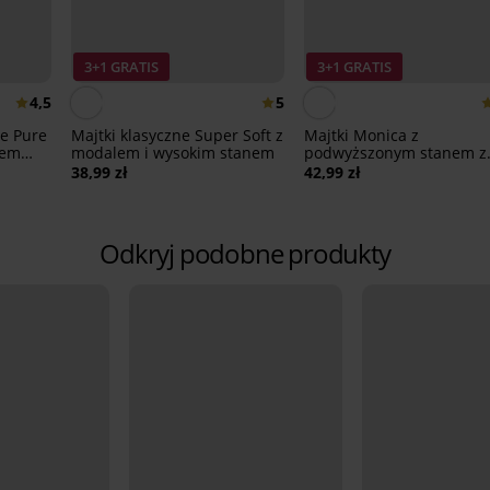
3+1 GRATIS
3+1 GRATIS
4,5
5
ne Pure
Majtki klasyczne Super Soft z
Majtki Monica z
nem
modalem i wysokim stanem
podwyższonym stanem z
modalem
38,99 zł
42,99 zł
Odkryj podobne produkty