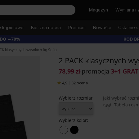
Szukaj
Magazyn
Wymiana i 
e kąpielowe
Bielizna nocna
Premium
Nowości
Ostatnie s
 DO −70%
KOD B
CK klasycznych wysokich fig Sofia
2 PACK klasycznych wys
78,99 zł
promocja
3+1 GRAT
4,9
|
32
ocena
Wybierz rozmiar
Jaki wybrać rozm
Tabela roz
Wybierz kolor: