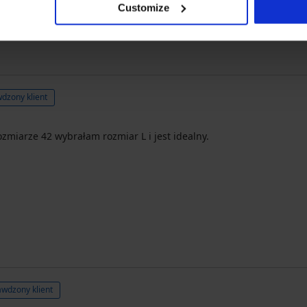
Customize
Zakupione według
dzony klient
zmiarze 42 wybrałam rozmiar L i jest idealny.
wdzony klient