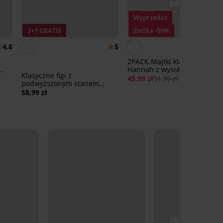
Wyprzedaż
3+1 GRATIS
Zniżka -50%
4,8
5
2PACK Majtki klasyczne
Hannah z wysokim stanem
Klasyczne figi z
45,99 zł
91,99 zł
podwyższonym stanem
Fiona
58,99 zł