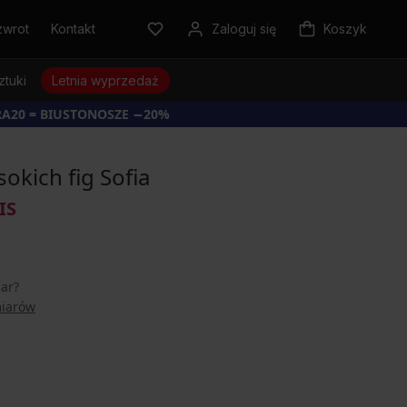
zwrot
Kontakt
Zaloguj się
Koszyk
ztuki
Letnia wyprzedaż
RA20 = BIUSTONOSZE −20%
okich fig Sofia
IS
iar?
miarów