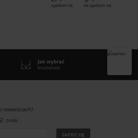
zgadzam się
nie zgadzam się
Jak wybrać
biustonosz
 o nowościach?
zniżki
ZAPISZ SIĘ