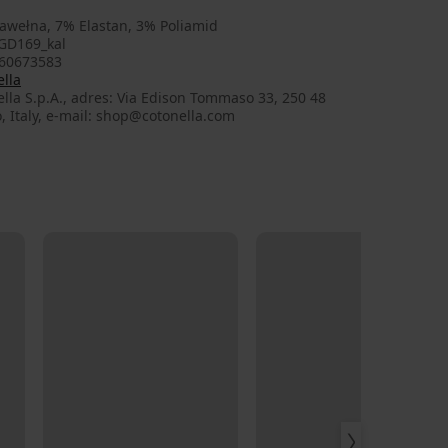
awełna, 7% Elastan, 3% Poliamid
GD169_kal
60673583
lla
lla S.p.A., adres: Via Edison Tommaso 33, 250 48
, Italy, e-mail: shop@cotonella.com