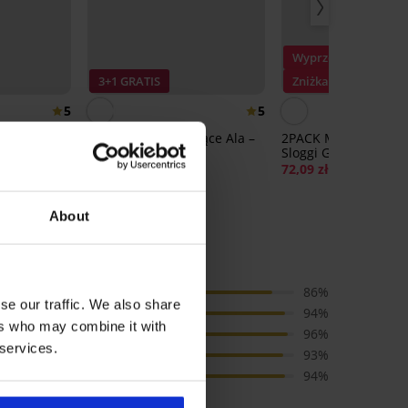
Wyprzedaż
3+1 GRATIS
Zniżka -30%
5
5
s Invisible
Majtki wyszczuplające Ala –
2PACK Majtki klasyc
bawełniane
Sloggi Go Ribbed Or
72,99 zł
72,09 zł
102,99 zł
About
ig Sofia
Cena
86%
se our traffic. We also share
Jakość
94%
ers who may combine it with
Kolor
96%
 services.
Rozmiar
93%
Rozmiar
94%