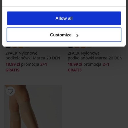
Allow all
2+1 GRATIS
2+1 GRATIS
Customize
2PACK Nylonowe
2PACK Nylonowe
podkolanówki Marea 20 DEN
podkolanówki Marea 20 DEN
18,99 zł
promocja
2+1
18,99 zł
promocja
2+1
GRATIS
GRATIS