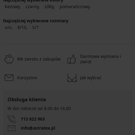
beżowy
czarny
żółty
pomarańczowy
Najczęściej wybierane rozmiary
uni
8/10
5/7
Darmowa wymiana i
8% zwrotu z zakupów
zwrot
Korzystne
Jak wybrać
Obsługa klienta
W dni robocze od 8.00 do 16.00
713 822 963
info@astratex.pl