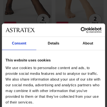
-30%
-30%
5
5
2 PACK nylonowych
2 PACK nylonowych
Consent
Details
About
podkolanówek Plus Size 20
podkolanówek Plus Size 20
DEN
DEN
Zniżka
Pierwotna cena
Zniżka
Pierwotna cena
20,99 zł
29,99 zł
20,99 zł
29,99 zł
This website uses cookies
We use cookies to personalise content and ads, to
provide social media features and to analyse our traffic.
We also share information about your use of our site with
our social media, advertising and analytics partners who
may combine it with other information that you’ve
provided to them or that they’ve collected from your use
of their services.