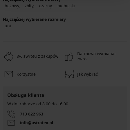
beżowy
żółty
czarny
niebieski
Najczęściej wybierane rozmiary
uni
Darmowa wymiana i
8% zwrotu z zakupów
zwrot
Korzystne
Jak wybrać
Obsługa klienta
W dni robocze od 8.00 do 16.00
713 822 963
info@astratex.pl