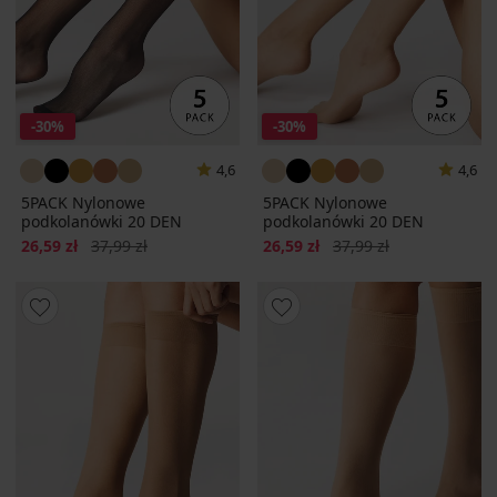
-30%
-30%
4,6
4,6
5PACK Nylonowe
5PACK Nylonowe
podkolanówki 20 DEN
podkolanówki 20 DEN
Zniżka
Pierwotna cena
Zniżka
Pierwotna cena
26,59 zł
37,99 zł
26,59 zł
37,99 zł