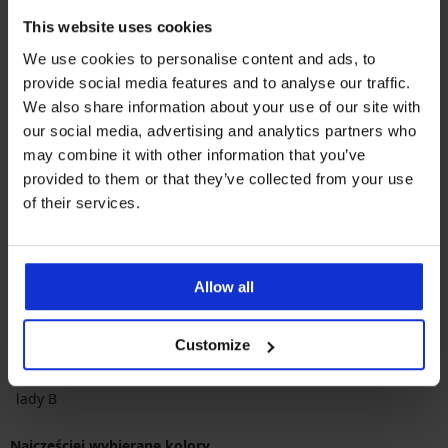
This website uses cookies
We use cookies to personalise content and ads, to
provide social media features and to analyse our traffic.
-30%
We also share information about your use of our site with
4,6
our social media, advertising and analytics partners who
may combine it with other information that you’ve
5PACK Nylonowe
podkolanówki 20 DEN
provided to them or that they’ve collected from your use
Zniżka
Pierwotna cena
26,59 zł
37,99 zł
of their services.
Allow all
Customize
Najpopularniejsze marki
lady B
Najczęściej wybierane kolory