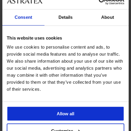
Consent
Details
About
Obsługa klienta
W dni robocze od 8.00 do 16.00
713 822 963
This website uses cookies
info@astratex.pl
We use cookies to personalise content and ads, to
provide social media features and to analyse our traffic.
We also share information about your use of our site with
Newsletter
our social media, advertising and analytics partners who
Czy chcesz być informowany o nowościach?
may combine it with other information that you’ve
provided to them or that they’ve collected from your use
of their services.
ZAPISZ SIĘ
Allow all
DLA KLIENTÓW
Customize