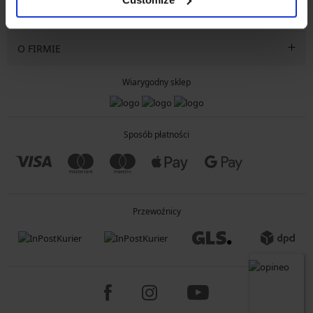
INFORMACJE OGÓLNE
O FIRMIE
Wiarygodny sklep
Sposób płatności
Przewoźnicy