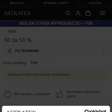
MAGAZYN
WYMIANA I ZWROT
KONTAKT
WIELKA LETNIA WYPRZEDAŻ DO −70%
Wstęp
50 za 50 %
FILTROWANIE
Sortuj według:
TOP
Szukane treści nie zostały znalezione.
Darmowa wymiana i
8% zwrotu z zakupów
zwrot
Korzystne
Jak wybrać