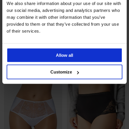
We also share information about your use of our site with
our social media, advertising and analytics partners who
may combine it with other information that you’ve
provided to them or that they’ve collected from your use
of their services.
Wyprzedaż
-39%
Wyprzedaż
-39%
Stringi Cynthia
Stringi Cynthia
Allow all
Zniżka
Pierwotna cena
Zniżka
Pierwotna cena
70,79 zł
115,99 zł
70,79 zł
115,99 zł
Customize