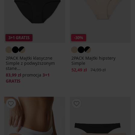
3+1 GRATIS
-30%
2PACK Majtki klasyczne
2PACK Majtki hipstery
Simple z podwyższonym
Simple
stane...
Zniżka
Pierwotna cena
52,49 zł
74,99 zł
83,99 zł
promocja
3+1
GRATIS