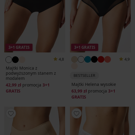
3+1 GRATIS
3+1 GRATIS
4,8
4,9
Majtki Monica z
podwyższonym stanem z
BESTSELLER
modalem
Majtki Helena wysokie
42,99 zł
promocja
3+1
GRATIS
63,99 zł
promocja
3+1
GRATIS