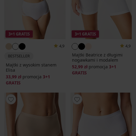
3+1 GRATIS
3+1 GRATIS
4,9
4,9
Majtki Beatrice z długimi
BESTSELLER
nogawkami i modalem
Majtki z wysokim stanem
52,99 zł
promocja
3+1
Elisa
GRATIS
33,99 zł
promocja
3+1
GRATIS