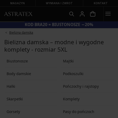
MAGAZYN
WYMIANA I ZWROT
KONTAKT
KOD BRA20 = BIUSTONOSZE −20%
Bielizna damska
Bielizna damska – modne i wygodne
komplety - rozmiar 5XL
Biustonosze
Majtki
Body damskie
Podkoszulki
Halki
Pończochy i rajstopy
Skarpetki
Komplety
Gorsety
Pasy do pończoch