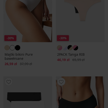
-30%
-30%
Majtki bikini Pure
2PACK Tanga RIB
bawełniane
Zniżka
Pierwotna cena
46,19 zł
65,99 zł
Zniżka
Pierwotna cena
26,59 zł
37,99 zł