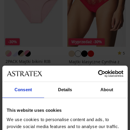
-30%
Wyprzedaż
-30%
5
2PACK Majtki bikini RIB
Majtki klasyczne Cynthia z
wysokim stanem
Zniżka
Pierwotna cena
52,49 zł
74,99 zł
Zniżka
Pierwotna cena
93,79 zł
133,99 zł
Consent
Details
About
This website uses cookies
We use cookies to personalise content and ads, to
provide social media features and to analyse our traffic.