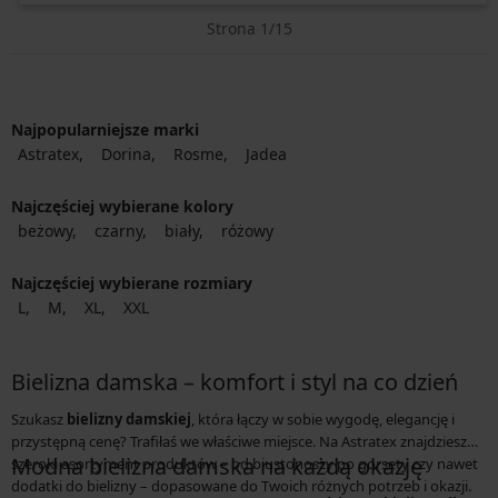
Strona 1/15
Najpopularniejsze marki
Astratex
Dorina
Rosme
Jadea
Najczęściej wybierane kolory
beżowy
czarny
biały
różowy
Najczęściej wybierane rozmiary
L
M
XL
XXL
Bielizna damska – komfort i styl na co dzień
Szukasz
bielizny damskiej
, która łączy w sobie wygodę, elegancję i
przystępną cenę? Trafiłaś we właściwe miejsce. Na Astratex znajdziesz
Modna bielizna damska na każdą okazję
szeroki asortyment produktów – od biustonoszy po gorsety czy nawet
dodatki do bielizny – dopasowane do Twoich różnych potrzeb i okazji.