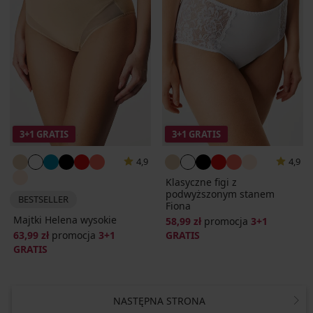
3+1 GRATIS
3+1 GRATIS
4,9
4,9
Klasyczne figi z
podwyższonym stanem
BESTSELLER
Fiona
Majtki Helena wysokie
58,99 zł
promocja
3+1
63,99 zł
promocja
3+1
GRATIS
GRATIS
NASTĘPNA STRONA