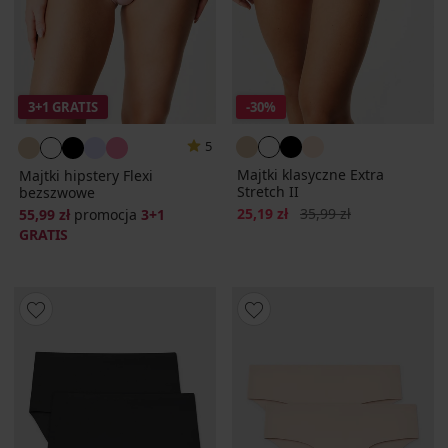
3+1 GRATIS
-30%
5
Majtki klasyczne Extra
Majtki hipstery Flexi
Stretch II
bezszwowe
Zniżka
Pierwotna cena
25,19 zł
35,99 zł
55,99 zł
promocja
3+1
GRATIS