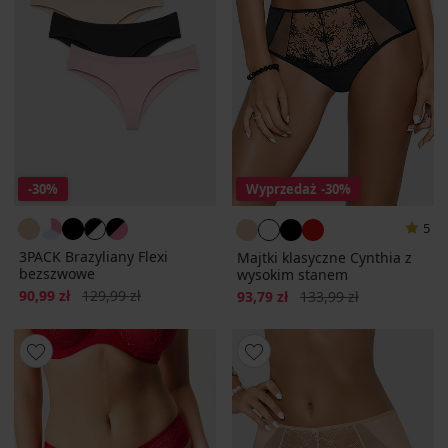
-30%
Wyprzedaż
-30%
5
3PACK Brazyliany Flexi
Majtki klasyczne Cynthia z
bezszwowe
wysokim stanem
Zniżka
Pierwotna cena
90,99 zł
129,99 zł
Zniżka
Pierwotna cena
93,79 zł
133,99 zł