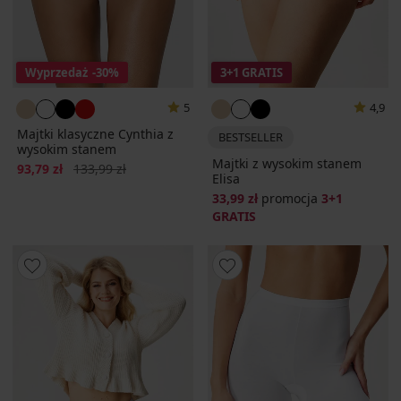
Wyprzedaż
-30%
3+1 GRATIS
5
4,9
Majtki klasyczne Cynthia z
BESTSELLER
wysokim stanem
Majtki z wysokim stanem
Zniżka
Pierwotna cena
93,79 zł
133,99 zł
Elisa
33,99 zł
promocja
3+1
GRATIS