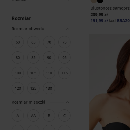
Biustonosz samoprz
239,99 zł
Rozmiar
191,99 zł
kod
BRA20
Rozmiar obwodu
60
65
70
75
80
85
90
95
100
105
110
115
120
125
130
Rozmiar miseczki
A
AA
B
C