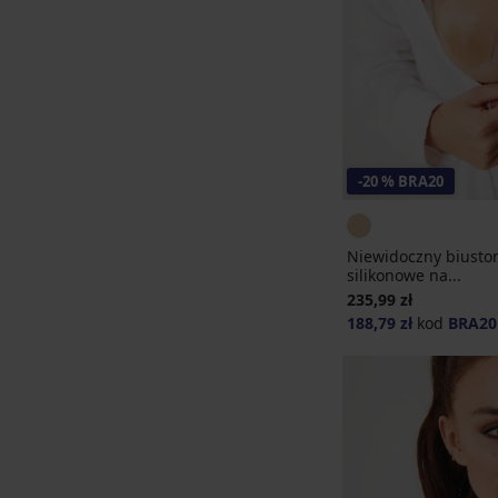
-20 % BRA20
Niewidoczny biuston
silikonowe na...
235,99 zł
188,79 zł
kod
BRA20