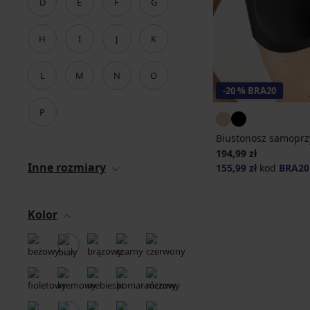
D
E
F
G
H
I
J
K
L
M
N
O
-20 % BRA20
P
Biustonosz samoprz
194,99 zł
Inne rozmiary
155,99 zł
kod
BRA20
Kolor