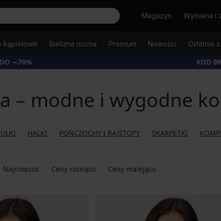
Szukaj
Magazyn
Wymiana i 
e kąpielowe
Bielizna nocna
Premium
Nowości
Ostatnie s
 DO −70%
KOD B
ka – modne i wygodne ko
ULKI
HALKI
POŃCZOCHY I RAJSTOPY
SKARPETKI
KOMP
Najnowsze
Ceny rosnąco
Ceny malejąco