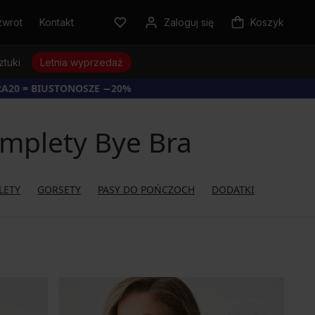
zwrot
Kontakt
Zaloguj się
Koszyk
ztuki
Letnia wyprzedaż
RA20 = BIUSTONOSZE −20%
mplety Bye Bra
LETY
GORSETY
PASY DO POŃCZOCH
DODATKI