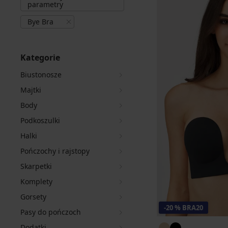
parametry
Bye Bra
Kategorie
Biustonosze
Majtki
Body
Podkoszulki
Halki
Pończochy i rajstopy
Skarpetki
Komplety
Gorsety
-20 % BRA20
Pasy do pończoch
Dodatki