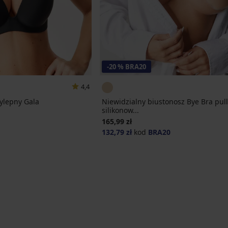
-20 % BRA20
4,4
ylepny Gala
Niewidzialny biustonosz Bye Bra pul
silikonow...
165,99 zł
132,79 zł
kod
BRA20