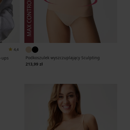
4,4
Podkoszulek wyszczuplający Sculpting
l-ups
213,99 zł