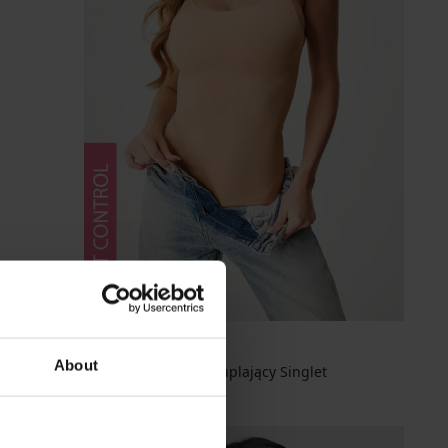
About
Podkoszulek wyszczuplający Singlet
157,99 zł