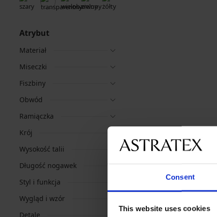
Atrybut
Materiał
Miseczki
Fiszbiny
Obwód
Ramiączka
Krój
Wysokość talii
Długość nogawek
Consent
Styl i funkcja
Wygląd i wzór
This website uses cookies
Detale