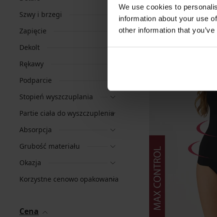
We use cookies to personalis
Szwy i brzegi
information about your use of
other information that you’ve
Zapięcie
Dekolt
Rękawy
Podparcie
Stopień wyszczuplania
Partie ciała do wyszczuplenia
Absorpcja
Grubość materiału
Okazja
Korzystne cenowo opakowania
Cena