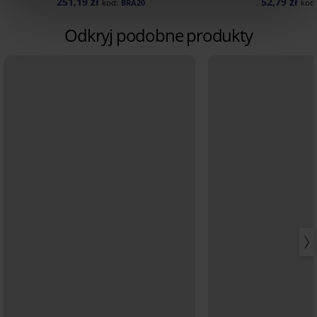
251,19 zł
52,79 zł
kod:
BRA20
kod
Odkryj podobne produkty