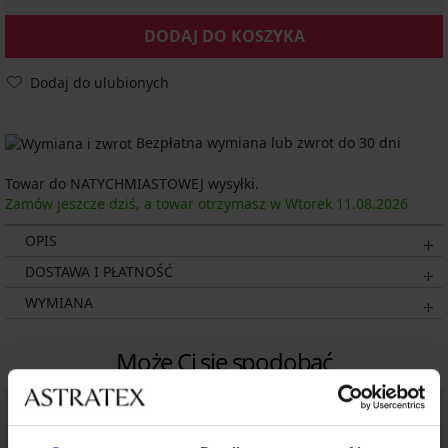
DODAJ DO KOSZYKA
Dodaj do ulubionych
Bezpłatna wymiana lub zwrot do 30 dni
Towar do NATYCHMIASTOWEJ wysyłki.
Zamów jeszcze dziś, a towar otrzymasz w Wtorek
11.08.
2026
OPIS
DOSTAWA I PŁATNOŚĆ
WYMIANA
Może Ci się spodobać