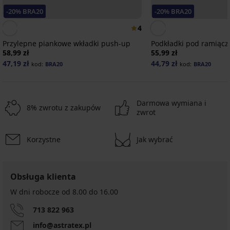
-20% BRA20
-20% BRA20
4
Przylepne piankowe wkładki push-up
Podkładki pod ramiączk
58,99 zł
55,99 zł
47,19 zł
44,79 zł
kod:
BRA20
kod:
BRA20
Darmowa wymiana i
8% zwrotu z zakupów
zwrot
Korzystne
Jak wybrać
-20 % BRA20
2+1 GRATIS
-20 % BRA20
-20 % BRA20
-20 % BRA20
2+1 GRATIS
-20 % BRA20
-20 % BRA20
-20 % BRA20
5
5
5
Obsługa klienta
Tekstylne
Podwiązka
Podwiązka
Trójkątne
Przezroczyste
Samonośny
Wkładki
ramiączka
Andorra
Monaco
piankowe
ramiączka
W dni robocze od 8.00 do 16.00
biustonosz
silikonowe
Spinka
14
czerwona
wkładki
20
bez
maxi
36,99
do
Przylepne
mm
mm
ramiączek
Push-
713 822 963
ramiączek
28,99
47,99
zł
piankowe
Night
Up
BA13
22,99
71,99
zł
zł
wkładki
promocja
info@astratex.pl
17,99
77,99