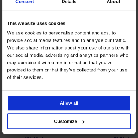
Consent
Details
About
This website uses cookies
We use cookies to personalise content and ads, to
provide social media features and to analyse our traffic.
We also share information about your use of our site with
our social media, advertising and analytics partners who
may combine it with other information that you’ve
provided to them or that they’ve collected from your use
of their services.
-20% BRA20
-20% BRA2
Allow all
5
4,5
Customize
miączek
Biustonosz przeciwzmarszczkowy La
Samoprzyle
Decollette Beige
niewidoczn
313,99 zł
65,99 zł