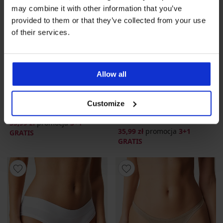
may combine it with other information that you’ve
provided to them or that they’ve collected from your use
of their services.
Allow all
3+1 GRATIS
3+1 GRATIS
5
4,7
Customize
Majtki Donna z modalem
Majtki klasyczne Vicky z
modalem
35,99 zł
promocja
3+1
35,99 zł
promocja
3+1
GRATIS
GRATIS