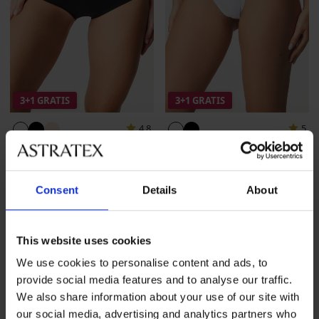
3+1 GRATIS
3+1 GRATIS
4,8
5
Majtki Monica z
Majtki Donna z modalem
podwyższonym stanem z
35,99 zł
promocja
3+1
modalem
GRATIS
42,99 zł
promocja
3+1
Consent
Details
About
GRATIS
This website uses cookies
We use cookies to personalise content and ads, to
provide social media features and to analyse our traffic.
We also share information about your use of our site with
our social media, advertising and analytics partners who