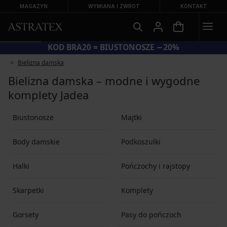
MAGAZYN
WYMIANA I ZWROT
KONTAKT
KOD BRA20 = BIUSTONOSZE −20%
Bielizna damska
Bielizna damska – modne i wygodne
komplety Jadea
Biustonosze
Majtki
Body damskie
Podkoszulki
Halki
Pończochy i rajstopy
Skarpetki
Komplety
Gorsety
Pasy do pończoch