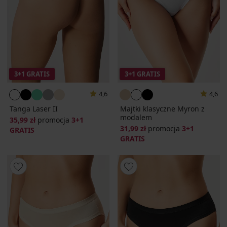
3+1 GRATIS
3+1 GRATIS
4,6
4,6
Tanga Laser II
Majtki klasyczne Myron z
modalem
35,99 zł
promocja
3+1
31,99 zł
promocja
3+1
GRATIS
GRATIS