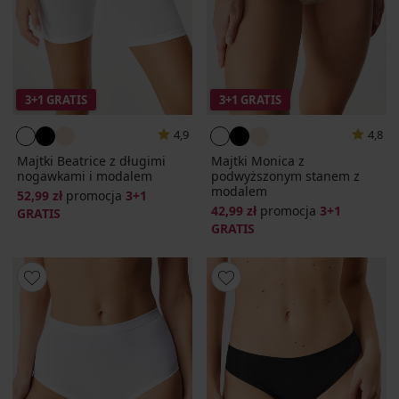
3+1 GRATIS
3+1 GRATIS
4,9
4,8
Majtki Beatrice z długimi
Majtki Monica z
nogawkami i modalem
podwyższonym stanem z
modalem
52,99 zł
promocja
3+1
42,99 zł
promocja
3+1
GRATIS
GRATIS