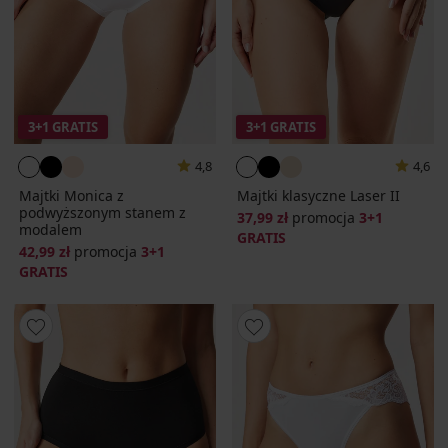
3+1 GRATIS
3+1 GRATIS
4,8
4,6
Majtki Monica z
Majtki klasyczne Laser II
podwyższonym stanem z
37,99 zł
promocja
3+1
modalem
GRATIS
42,99 zł
promocja
3+1
GRATIS