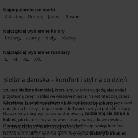
Najpopularniejsze marki
Astratex
Dorina
Jadea
Rosme
Najczęściej wybierane kolory
beżowy
czarny
biały
różowy
Najczęściej wybierane rozmiary
L
M
XL
XXL
Bielizna damska – komfort i styl na co dzień
Szukasz
bielizny damskiej
, która łączy w sobie wygodę, elegancję i
przystępną cenę? Trafiłaś we właściwe miejsce. Na Astratex znajdziesz
Modna bielizna damska na każdą okazję
szeroki asortyment produktów – od biustonoszy po gorsety czy nawet
dodatki do bielizny – dopasowane do Twoich różnych potrzeb i okazji.
Nasza oferta obejmuje zarówno stonowaną,
codzienną bieliznę dla
kobiet
, jak i bardziej wyrafinowane fasony na wyjątkowe chwile.
Co znajdziesz w naszej ofercie?
Stawiamy na wysokiej jakości materiały, które zapewniają komfort
noszenia przez cały dzień, nie rezygnując przy tym z estetyki i
Na Astratex zadbaliśmy o kompleksowy wybór
bielizny dla kobiet
nowoczesnego designu.