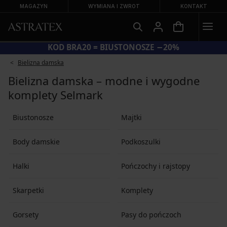
MAGAZYN
WYMIANA I ZWROT
KONTAKT
KOD BRA20 = BIUSTONOSZE −20%
Bielizna damska
Bielizna damska – modne i wygodne
komplety Selmark
Biustonosze
Majtki
Body damskie
Podkoszulki
Halki
Pończochy i rajstopy
Skarpetki
Komplety
Gorsety
Pasy do pończoch