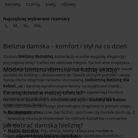
beżowy
czarny
biały
różowy
Najczęściej wybierane rozmiary
L
M
XL
XXL
Bielizna damska – komfort i styl na co dzień
Szukasz
bielizny damskiej
, która łączy w sobie wygodę, elegancję i
przystępną cenę? Trafiłaś we właściwe miejsce. Na Astratex znajdziesz
Modna bielizna damska na każdą okazję
szeroki asortyment produktów – od biustonoszy po gorsety czy nawet
dodatki do bielizny – dopasowane do Twoich różnych potrzeb i okazji.
Nasza oferta obejmuje zarówno stonowaną,
codzienną bieliznę dla
kobiet
, jak i bardziej wyrafinowane fasony na wyjątkowe chwile.
Co znajdziesz w naszej ofercie?
Stawiamy na wysokiej jakości materiały, które zapewniają komfort
noszenia przez cały dzień, nie rezygnując przy tym z estetyki i
Na Astratex zadbaliśmy o kompleksowy wybór
bielizny dla kobiet
nowoczesnego designu.
dzięki czemu wszystko czego potrzebujesz znajdziesz w jednym miejscu.
Są to między innymi:
Biustonosze
:
Klasyczne, bez fiszbin, sportowe czy modele push-up. Z
łatwością można je dopasować do różnych kształtów i rozmiarów
Jak dobrać damską bieliznę?
biustu.
Majtki damskie
:
Figi, stringi, szorty i klasyczne modele w
Dobór
odpowiedniej bielizny damskiej
to podstawa komfortu i
wygodnych, oddychających materiałach.