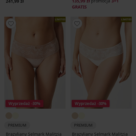
135,99 zł
promocja
3+1
241,99 zł
GRATIS
LIMITED
LIMITED
Wyprzedaż
-30%
Wyprzedaż
-30%
PREMIUM
PREMIUM
Brazyliany Selmark Malitzia
Brazyliany Selmark Malitzia