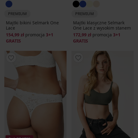
PREMIUM
PREMIUM
Majtki bikini Selmark One
Majtki klasyczne Selmark
Lace
One Lace z wysokim stanem
154,99 zł
promocja
3+1
172,99 zł
promocja
3+1
GRATIS
GRATIS