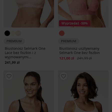
Wyprzedaż
-50%
PREMIUM
PREMIUM
Biustonosz Selmark One
Biustonosz usztywniany
Lace bez fiszbin i z
Selmark One bez fiszbin
wyjmowanymi...
Zniżka
Pierwotna cena
121,00 zł
241,99 zł
241,99 zł