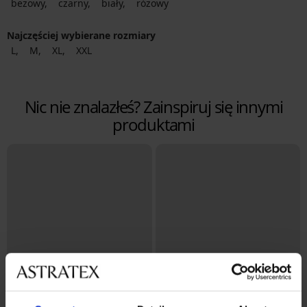
beżowy
czarny
biały
różowy
Najczęściej wybierane rozmiary
L
M
XL
XXL
Nic nie znalazłeś? Zainspiruj się innymi
produktami