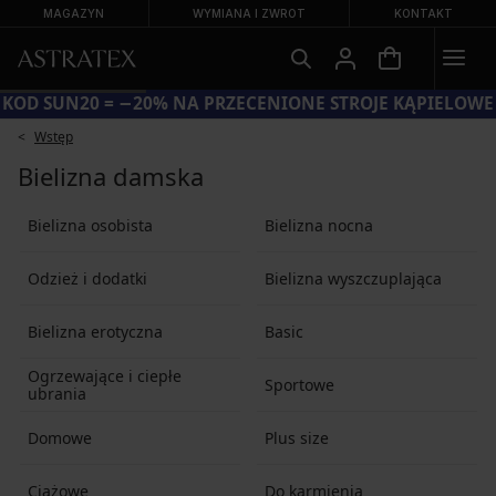
MAGAZYN
WYMIANA I ZWROT
KONTAKT
KOD SUN20 = −20% NA PRZECENIONE STROJE KĄPIELOWE
Wstęp
Bielizna damska
Bielizna osobista
Bielizna nocna
Odzież i dodatki
Bielizna wyszczuplająca
Bielizna erotyczna
Basic
Ogrzewające i ciepłe
Sportowe
ubrania
Domowe
Plus size
Ciążowe
Do karmienia