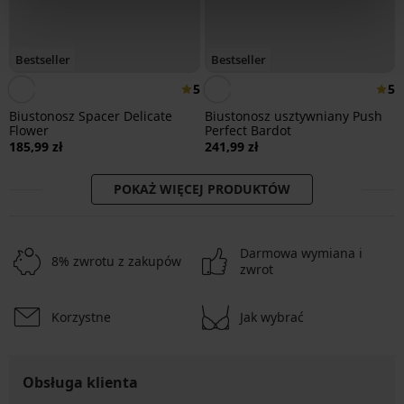
Bestseller
Bestseller
5
5
Biustonosz Spacer Delicate
Biustonosz usztywniany Push
Flower
Perfect Bardot
185,99 zł
241,99 zł
POKAŻ WIĘCEJ PRODUKTÓW
Darmowa wymiana i
8% zwrotu z zakupów
zwrot
Korzystne
Jak wybrać
Obsługa klienta