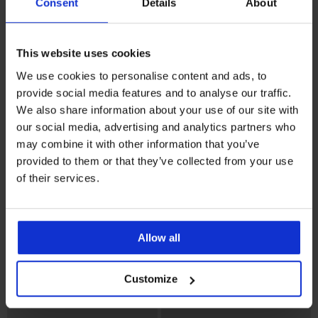
Consent
Details
About
Bestseller
Bestseller
This website uses cookies
4,9
5
We use cookies to personalise content and ads, to
Biustonosz Maia 4D
provide social media features and to analyse our traffic.
wygładzający
Biustonosz Spacer 3D Lady
We also share information about your use of our site with
185,99 zł
Grace New
our social media, advertising and analytics partners who
222,99 zł
may combine it with other information that you’ve
provided to them or that they’ve collected from your use
of their services.
Allow all
Customize