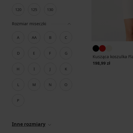
120
125
130
Rozmiar miseczki
A
AA
B
C
D
E
F
G
Kusząca koszulka Fl
198,99 zł
H
I
J
K
L
M
N
O
P
Inne rozmiary