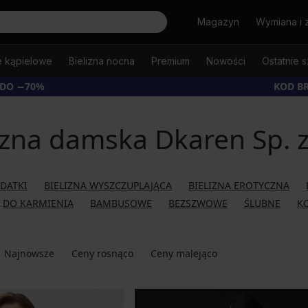
Szukaj
Magazyn
Wymiana i 
e kąpielowe
Bielizna nocna
Premium
Nowości
Ostatnie s
 DO −70%
KOD B
izna damska Dkaren Sp. z
ODATKI
BIELIZNA WYSZCZUPLAJĄCA
BIELIZNA EROTYCZNA
DO KARMIENIA
BAMBUSOWE
BEZSZWOWE
ŚLUBNE
K
Najnowsze
Ceny rosnąco
Ceny malejąco