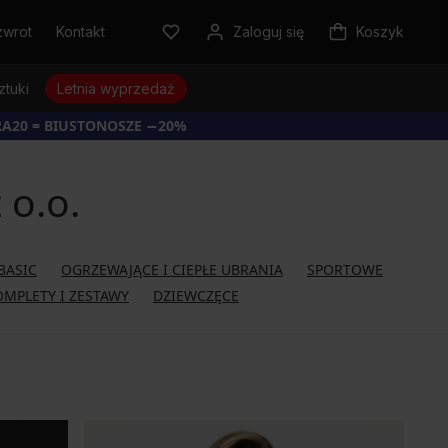
zwrot
Kontakt
Zaloguj się
Koszyk
ztuki
Letnia wyprzedaż
RA20 = BIUSTONOSZE −20%
 o.o.
BASIC
OGRZEWAJĄCE I CIEPŁE UBRANIA
SPORTOWE
OMPLETY I ZESTAWY
DZIEWCZĘCE