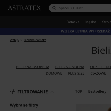
Damska
Męska
Stroj
WIELKA LETNIA WYPRZEDAŻ
Wstęp
Bielizna damska
Biel
BIELIZNA OSOBISTA
BIELIZNA NOCNA
ODZIEŻ I D
DOMOWE
PLUS SIZE
CIĄŻOWE
FILTROWANIE
TOP
Bestsellery
Wybrane filtry