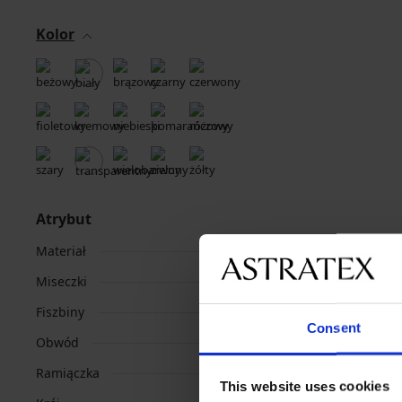
Kolor
Atrybut
Materiał
Miseczki
Fiszbiny
Consent
Obwód
Ramiączka
This website uses cookies