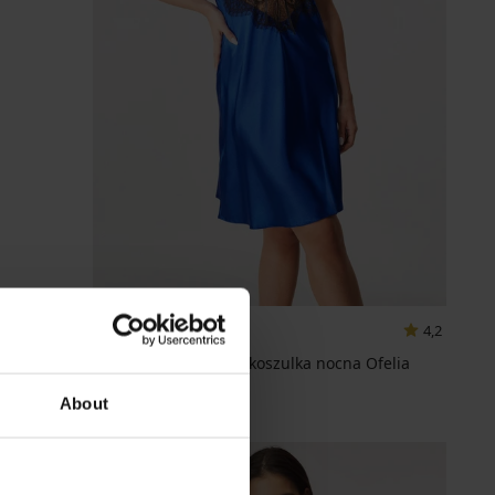
4,2
Satynowa erotyczna koszulka nocna Ofelia
krótka
About
185,99 zł