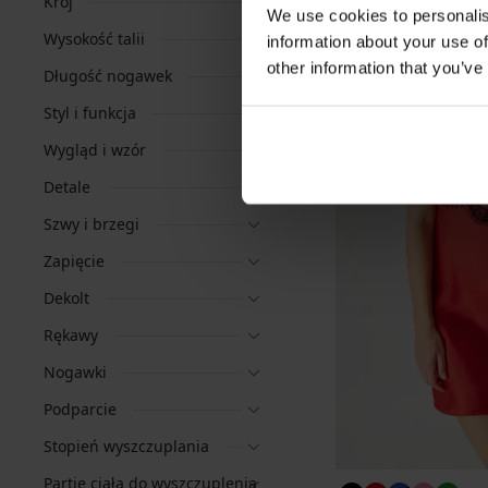
Krój
We use cookies to personalis
Wysokość talii
information about your use of
other information that you’ve
Długość nogawek
Styl i funkcja
Wygląd i wzór
Detale
Szwy i brzegi
Zapięcie
Dekolt
Rękawy
Nogawki
Podparcie
Stopień wyszczuplania
Partie ciała do wyszczuplenia