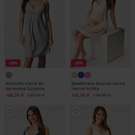
-20%
-20%
Koszulka nocna do
Bawełniana koszula nocna
karmienia Suzanne
Harriet krótka
Zniżka
Pierwotna cena
Zniżka
Pierwotna cena
188,79 zł
235,99 zł
143,19 zł
178,99 zł