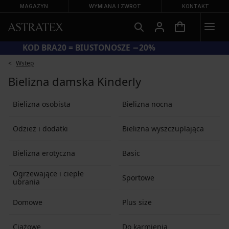
MAGAZYN
WYMIANA I ZWROT
KONTAKT
KOD BRA20 = BIUSTONOSZE −20%
Wstęp
Bielizna damska Kinderly
Bielizna osobista
Bielizna nocna
Odzież i dodatki
Bielizna wyszczuplająca
Bielizna erotyczna
Basic
Ogrzewające i ciepłe
Sportowe
ubrania
Domowe
Plus size
Ciążowe
Do karmienia