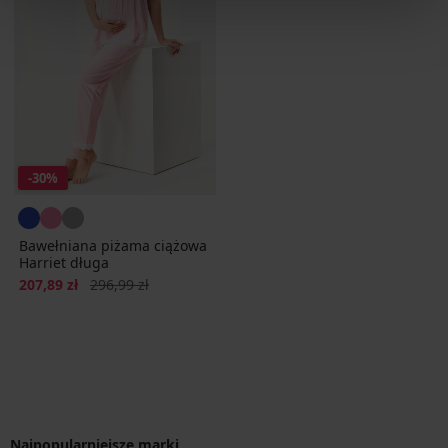
-30%
Bawełniana piżama ciążowa
Harriet długa
Zniżka
Pierwotna cena
207,89 zł
296,99 zł
Najpopularniejsze marki