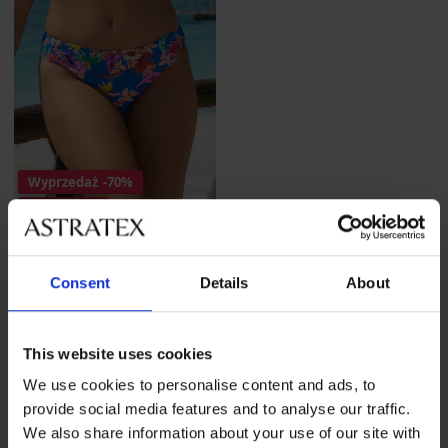
Wyprzedaż
-70%
1+1 GRATIS
Majtki od stroju kąpielowego
Consent
Details
About
Hawaii Blue I
Zniżka
Pierwotna cena
51,90 zł
172,99 zł
This website uses cookies
We use cookies to personalise content and ads, to
provide social media features and to analyse our traffic.
We also share information about your use of our site with