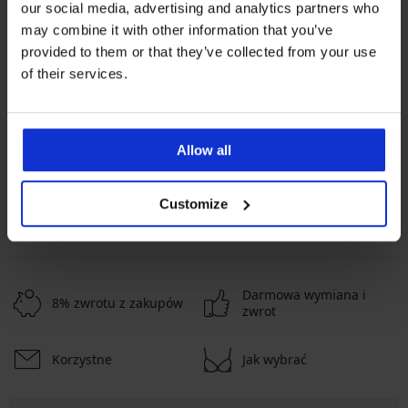
our social media, advertising and analytics partners who
may combine it with other information that you’ve
provided to them or that they’ve collected from your use
Najpopularniejsze marki
of their services.
Astratex
Dorina
Rosme
Jadea
Najczęściej wybierane kolory
czarny
beżowy
biały
różowy
Allow all
Najczęściej wybierane rozmiary
Customize
L
M
XL
XXL
Darmowa wymiana i
8% zwrotu z zakupów
zwrot
Korzystne
Jak wybrać