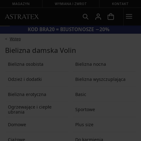
MAGAZYN
WYMIANA I ZWROT
KONTAKT
KOD BRA20 = BIUSTONOSZE −20%
Wstęp
Bielizna damska Volin
Bielizna osobista
Bielizna nocna
Odzież i dodatki
Bielizna wyszczuplająca
Bielizna erotyczna
Basic
Ogrzewające i ciepłe
Sportowe
ubrania
Domowe
Plus size
Ciążowe
Do karmienia