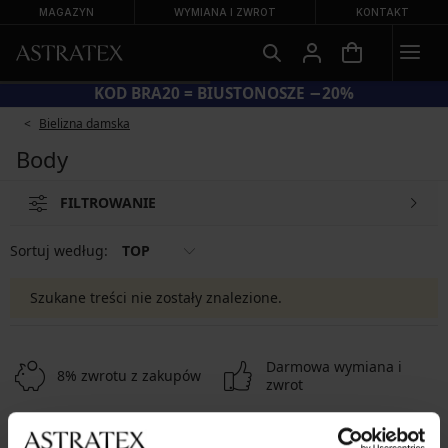
MAGAZYN
WYMIANA I ZWROT
KONTAKT
KOD BRA20 = BIUSTONOSZE −20%
Bielizna damska
Body
FILTROWANIE
Sortuj według:
TOP
Szukane treści nie zostały znalezione.
Darmowa wymiana i
8% zwrotu z zakupów
zwrot
Korzystne
Jak wybrać