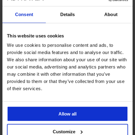
Consent
Details
About
Obsługa klienta
W dni robocze od 8.00 do 16.00
This website uses cookies
713 822 963
We use cookies to personalise content and ads, to
info@astratex.pl
provide social media features and to analyse our traffic.
We also share information about your use of our site with
Newsletter
our social media, advertising and analytics partners who
may combine it with other information that you’ve
Czy chcesz być informowany o nowościach?
provided to them or that they’ve collected from your use
of their services.
ZAPISZ SIĘ
Allow all
DLA KLIENTÓW
Customize