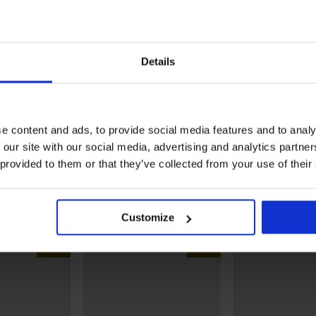
Details
Bestseller
4,9
4,9
ny
Biustonosz Maia 4D
Biustonosz usztywniany
e content and ads, to provide social media features and to analy
wygładzający
Violeta wygładzający
 our site with our social media, advertising and analytics partn
185,99 zł
185,99 zł
 provided to them or that they’ve collected from your use of their
Odkryj podobne produkty
Customize
LIMITED
LIMITED