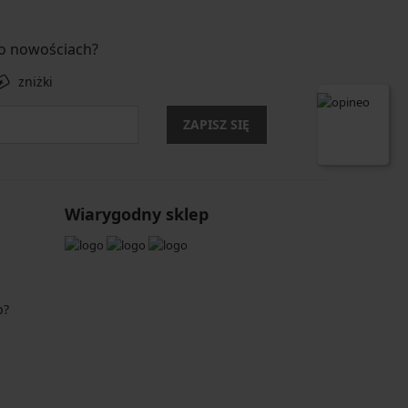
 o nowościach?
zniżki
ZAPISZ SIĘ
Wiarygodny sklep
p?