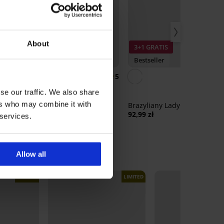
About
3+1 GRATIS
Bestseller
Bestseller
4,9
5
Biustonosz usztywniany
se our traffic. We also share
Push Perfect Bardot
ers who may combine it with
Brazyliany Lady Grace New
241,99 zł
92,99 zł
 services.
Allow all
LIMITED
LIMITED