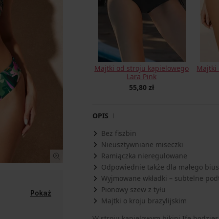
Majtki od stroju kąpielowego
Majtki
Lara Pink
55,80 zł
OPIS
Bez fiszbin
Nieusztywniane miseczki
Ramiączka nieregulowane
Odpowiednie także dla małego bius
Wyjmowane wkładki – subtelne podt
Pionowy szew z tyłu
Pokaż
Majtki o kroju brazylijskim
W stroju kąpielowym bikini Ife będzies