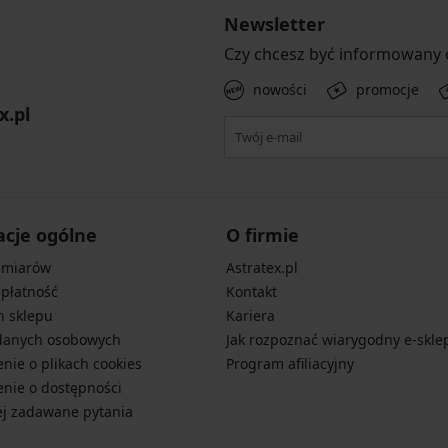
Newsletter
Czy chcesz być informowany
nowości
promocje
x.pl
acje ogólne
O firmie
zmiarów
Astratex.pl
 płatność
Kontakt
n sklepu
Kariera
danych osobowych
Jak rozpoznać wiarygodny e-skle
nie o plikach cookies
Program afiliacyjny
nie o dostępności
ej zadawane pytania