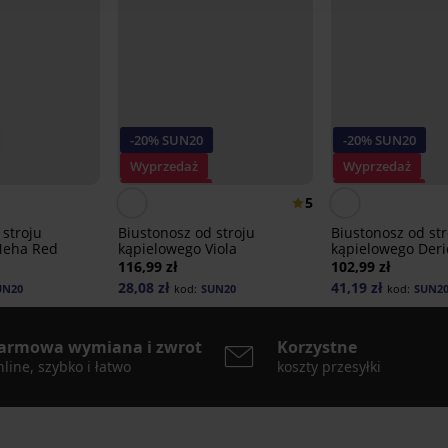
-20% SUN20
-20% SUN20
Wyprzedaż
Wyprzedaż
Zniżka -70%
Zniżka -50%
5
 stroju
Biustonosz od stroju
Biustonosz od str
Neha Red
kąpielowego Viola
kąpielowego Deri
116,99 zł
102,99 zł
28,08 zł
41,19 zł
UN20
kod:
SUN20
kod:
SUN2
armowa wymiana i zwrot
Korzystne
line, szybko i łatwo
koszty przesyłki