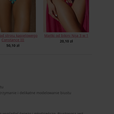
 od stroju kąpielowego
Majtki od bikini Nija 3 w 1
Constance III
20,10 zł
50,10 zł
tu
rzymanie i delikatne modelowanie biustu
z wyglądać świeżo i młodzieńczo. Biustonosz jest