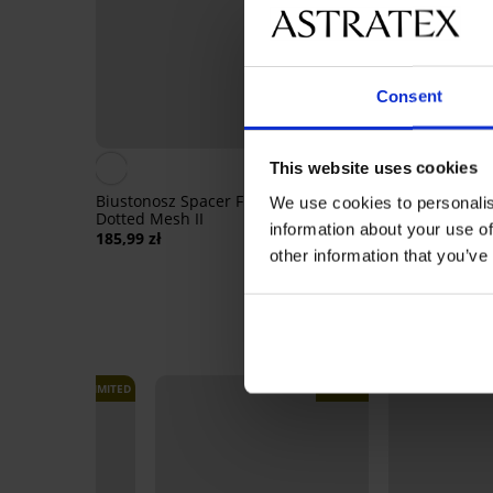
Consent
Bestseller
4,9
This website uses cookies
Biustonosz Spacer Flexicup
Biustonosz usztywnia
We use cookies to personalis
Dotted Mesh II
Simplicity T-Shirt Bra
information about your use of
185,99 zł
92,99 zł
other information that you’ve
LIMITED
LIMITED