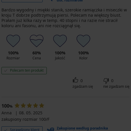
dot. rozmiarów
Bardzo wygodny i miękki stanik, szerokie ramiączka i miseczki w
kroju T dobrze podtrzymują piersi. Polecam na większy biust.
Prałam już kilka razy w temp. 40 stopni i na razie nie stracił
koloru ani fasonu, ani nie rozciągnął się.
100%
60%
100%
100%
Rozmiar
Cena
Jakość
Kolor
Polecam ten produkt
0
0
zgadzam się
nie zgadzam się
100
%
Anna
08. 05. 2025
zakupiony rozmiar 100/F
Zakupione według poradnika
Sprawdzony klient