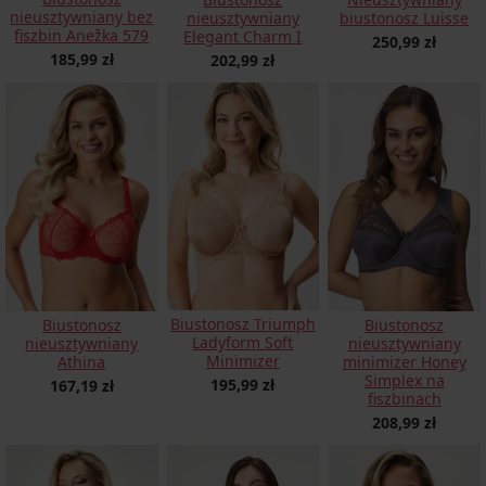
nieusztywniany bez
nieusztywniany
biustonosz Luisse
fiszbin Anežka 579
Elegant Charm I
250,99 zł
185,99 zł
202,99 zł
Biustonosz Triumph
Biustonosz
Biustonosz
Ladyform Soft
nieusztywniany
nieusztywniany
Minimizer
Athina
minimizer Honey
Simplex na
195,99 zł
167,19 zł
fiszbinach
208,99 zł