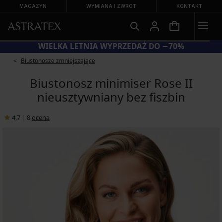
MAGAZYN
WYMIANA I ZWROT
KONTAKT
KOD BRA20 = BIUSTONOSZE −20%
Biustonosze zmniejszające
Biustonosz minimiser Rose II
nieusztywniany bez fiszbin
4,7
|
8
ocena