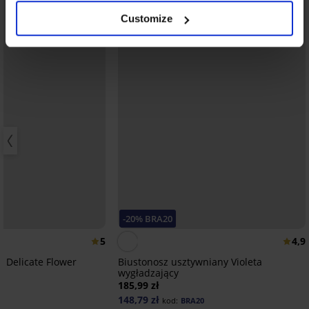
Customize
-20% BRA20
5
4,9
r Delicate Flower
Biustonosz usztywniany Violeta
wygładzający
185,99 zł
148,79 zł
kod:
BRA20