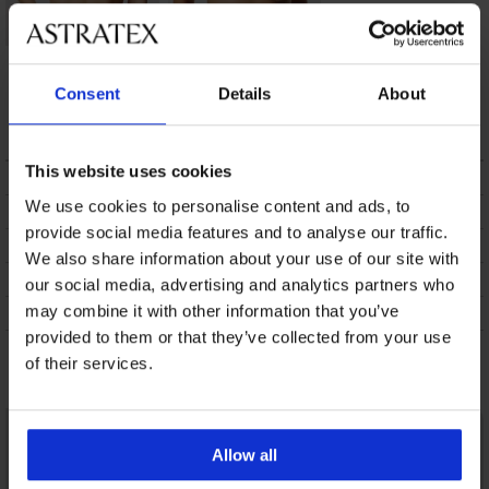
Biustonosz
Biustonosz
nieusztywniany
nieusztywniany
Consent
Details
About
Abby
Comfort bez fiszbin
215,99 zł
92,99 zł
This website uses cookies
OPIS
We use cookies to personalise content and ads, to
DOSTAWA I PŁATNOŚĆ
provide social media features and to analyse our traffic.
WYMIANA
We also share information about your use of our site with
CZYSZCZENIE I PRANIE
our social media, advertising and analytics partners who
may combine it with other information that you’ve
O MARCE
provided to them or that they’ve collected from your use
of their services.
Może Ci się spodobać
Allow all