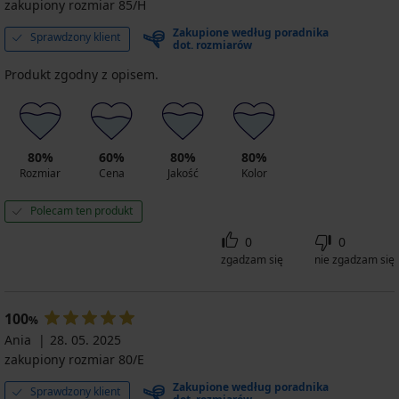
zakupiony rozmiar 85/H
Zakupione według poradnika
Sprawdzony klient
dot. rozmiarów
Produkt zgodny z opisem.
80%
60%
80%
80%
Rozmiar
Cena
Jakość
Kolor
Polecam ten produkt
0
0
zgadzam się
nie zgadzam się
100
%
Ania
28. 05. 2025
zakupiony rozmiar 80/E
Zakupione według poradnika
Sprawdzony klient