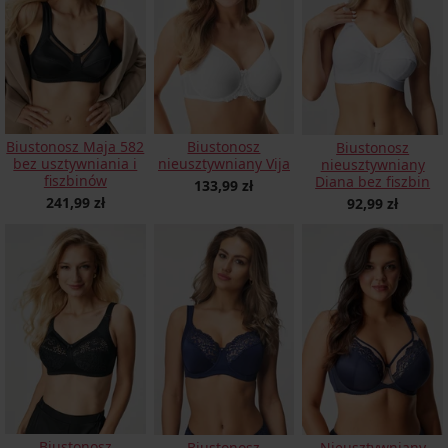
Biustonosz Maja 582
Biustonosz
Biustonosz
bez usztywniania i
nieusztywniany Vija
nieusztywniany
fiszbinów
Diana bez fiszbin
133,99 zł
241,99 zł
92,99 zł
Biustonosz
Biustonosz
Nieusztywniany