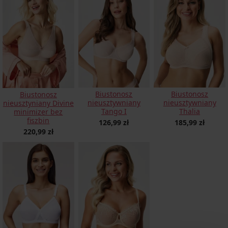
Biustonosz
Biustonosz
Biustonosz
nieusztywniany
nieusztywniany
nieusztyniany Divine
Tango I
Thalia
minimizer bez
fiszbin
126,99 zł
185,99 zł
220,99 zł