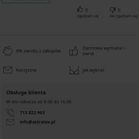
0
0
zgadzam się
nie zgadzam się
Darmowa wymiana i
8% zwrotu z zakupów
zwrot
Korzystne
Jak wybrać
Obsługa klienta
W dni robocze od 8.00 do 16.00
713 822 963
info@astratex.pl