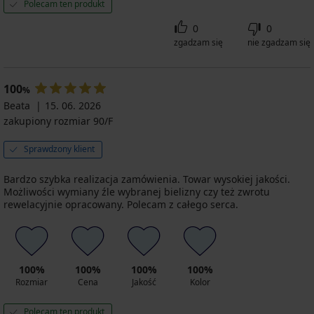
Polecam ten produkt
0
0
zgadzam się
nie zgadzam się
100
%
Beata
15. 06. 2026
zakupiony rozmiar 90/F
Sprawdzony klient
Bardzo szybka realizacja zamówienia. Towar wysokiej jakości.
Możliwości wymiany źle wybranej bielizny czy też zwrotu
rewelacyjnie opracowany. Polecam z całego serca.
100%
100%
100%
100%
Rozmiar
Cena
Jakość
Kolor
Polecam ten produkt