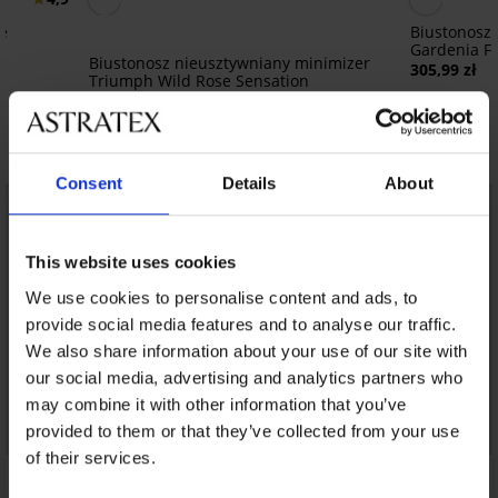
e
Biustonosz
Gardenia Fl
Biustonosz nieusztywniany minimizer
305,99 zł
Triumph Wild Rose Sensation
257,99 zł
Odkryj podobne produkty
Consent
Details
About
LIMITED
This website uses cookies
We use cookies to personalise content and ads, to
provide social media features and to analyse our traffic.
We also share information about your use of our site with
our social media, advertising and analytics partners who
may combine it with other information that you’ve
provided to them or that they’ve collected from your use
of their services.