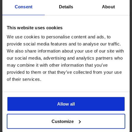
Consent
Details
About
Z tej samej kolekcji
This website uses cookies
We use cookies to personalise content and ads, to
provide social media features and to analyse our traffic.
We also share information about your use of our site with
-30%
-30%
-20 % BRA20
-20 % BRA20
-20%
our social media, advertising and analytics partners who
may combine it with other information that you’ve
4,8
4,9
4,9
4,9
4,9
4,9
4,9
provided to them or that they’ve collected from your use
of their services.
Biustonosz
BESTSELLER
BESTSELLER
nieusztywniany
Biustonosz
Biustonosz
Biustonosz
Biustonosz
Biustonosz
Philippa
nieusztywniany
nieusztywniany
nieusztywniany
Triumph
nieusztywniany
III
Noemi
Michelle
Athina
Allow all
Biustonosz
True
Jeanne
110,59
143,49
207,99
167,19
nieusztywniany
Shape
237,99
zł
zł
zł
zł
Way
Sensation
zł
157,99
Customize
204,99
166,39
208,99
185,99
250,99
zł
zł
zł
zł
zł
zł