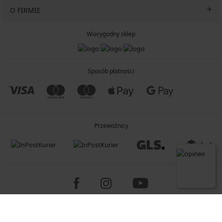
O FIRMIE
Wiarygodny sklep
Sposób płatności
Przewoźnicy
Copyright 2005-2026 © ASTRATEX a.s.
Programia - B2C, B2B, advanced e-commerce solutions