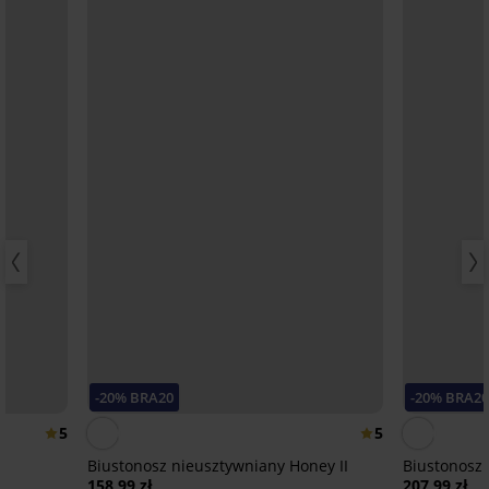
-20% BRA20
-20% BRA2
5
5
Biustonosz nieusztywniany Honey II
Biustonosz 
158,99 zł
207,99 zł