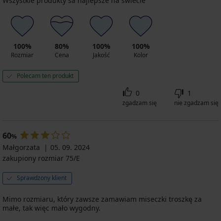
Wszystkie produkty sa najlepsze na świecie
100%
80%
100%
100%
Rozmiar
Cena
Jakość
Kolor
Polecam ten produkt
0
1
zgadzam się
nie zgadzam się
60
%
Małgorzata
05. 09. 2024
zakupiony rozmiar 75/E
Sprawdzony klient
Mimo rozmiaru, który zawsze zamawiam miseczki troszkę za
małe, tak więc mało wygodny.