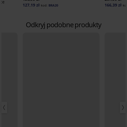
ace
127,19 zł
166,39 zł
kod:
BRA20
ko
Odkryj podobne produkty