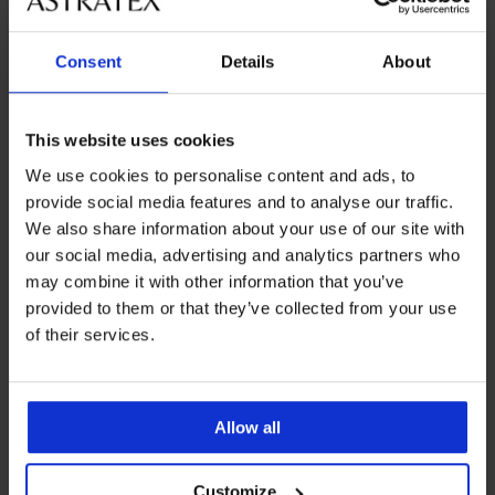
Consent
Details
About
This website uses cookies
Z tej samej kolekcji
We use cookies to personalise content and ads, to
provide social media features and to analyse our traffic.
We also share information about your use of our site with
our social media, advertising and analytics partners who
-20 % GET20
may combine it with other information that you’ve
provided to them or that they’ve collected from your use
4,8
4,9
4,9
of their services.
Biustonosz
BESTSELLER
nieusztywniany
BESTSELLER
Biustonosz
Galla
Allow all
nieusztywniany
Nieusztywniany
150,99
Jeanne
biustonosz
zł
237,99
Luisse
Customize