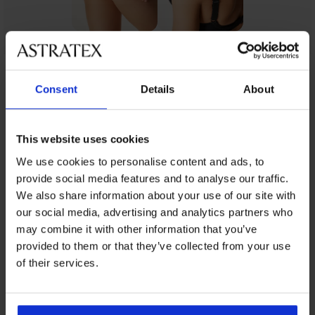
Z tej samej kolekcji
Consent
Details
About
This website uses cookies
-30%
-20 % BRA20
-20 % BRA20
-20 % BRA20
We use cookies to personalise content and ads, to
4,8
4,9
4,9
4,8
4,9
5
4,9
provide social media features and to analyse our traffic.
We also share information about your use of our site with
our social media, advertising and analytics partners who
Bawełniany
BESTSELLER
BESTSELLER
BESTSELLER
may combine it with other information that you’ve
biustonosz
Biustonosz
provided to them or that they’ve collected from your use
Biustonosz
Biustonosz
Biustonosz
Anastasia
nieusztywniany
Biustonosz
Biustonosz
nieusztywniany
Triumph
Triumph
nieusztywniany
Michelle
of their services.
nieusztywniany
nieusztywniany
Jeanne
Essential
True
189,99
Elegance
207,99
minimizer
Minimizer
Shape
237,99
zł
I
Honey
zł
Sensation
206,99
zł
Simplex
151,99
149,79
166,39
250,99
zł
na...