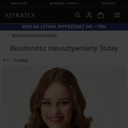
MAGAZYN
WYMIANA I ZWROT
KONTAKT
WIELKA LETNIA WYPRZEDAŻ DO −70%
Biustonosze nieusztywniane
Biustonosz nieusztywniany Today
5
|
13
ocena