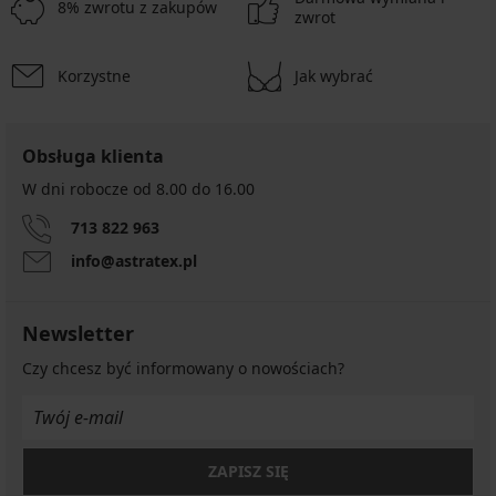
8% zwrotu z zakupów
zwrot
Korzystne
Jak wybrać
Obsługa klienta
W dni robocze od 8.00 do 16.00
713 822 963
info@astratex.pl
Newsletter
Czy chcesz być informowany o nowościach?
ZAPISZ SIĘ