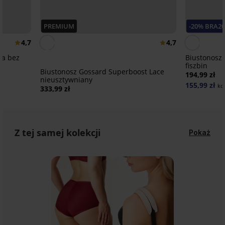
PREMIUM
-20% BRA20
4,7
4,7
na bez
Biustonosz 
fiszbin
Biustonosz Gossard Superboost Lace
194,99 zł
nieusztywniany
155,99 zł
ko
333,99 zł
Z tej samej kolekcji
Pokaż