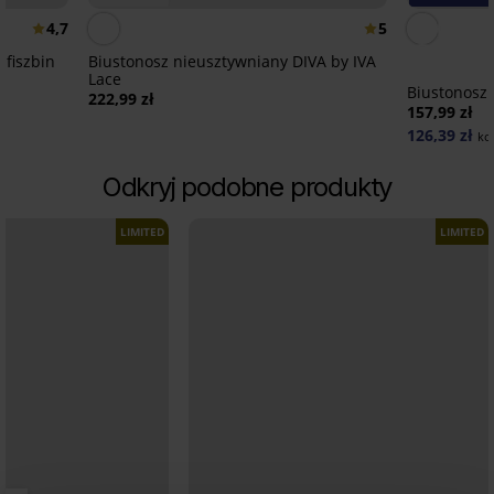
4,7
5
 fiszbin
Biustonosz nieusztywniany DIVA by IVA
Lace
Biustonosz
222,99 zł
157,99 zł
126,39 zł
ko
Odkryj podobne produkty
LIMITED
LIMITED