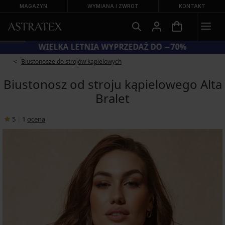
MAGAZYN
WYMIANA I ZWROT
KONTAKT
WIELKA LETNIA WYPRZEDAŻ DO −70%
Biustonosze do strojów kąpielowych
Biustonosz od stroju kąpielowego Alta
Bralet
5
|
1
ocena