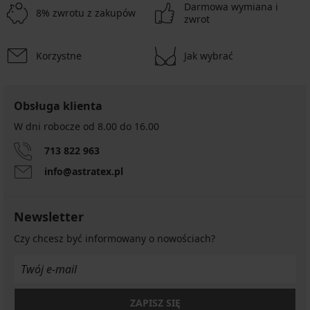
Darmowa wymiana i
8% zwrotu z zakupów
zwrot
Korzystne
Jak wybrać
Obsługa klienta
W dni robocze od 8.00 do 16.00
713 822 963
info@astratex.pl
Newsletter
Czy chcesz być informowany o nowościach?
ZAPISZ SIĘ