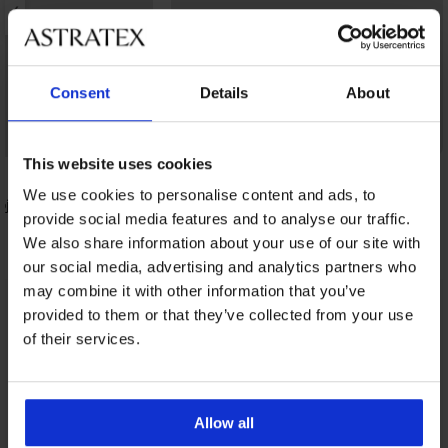
Consent
Details
About
-20% GET20
Zniżka -40%
This website uses cookies
We use cookies to personalise content and ads, to
roju kąpielowego
Biustonosz od stroju kąpielowego Kare
provide social media features and to analyse our traffic.
p
Bralet
276,99 zł
We also share information about your use of our site with
132,95 zł
0
kod:
GET20
our social media, advertising and analytics partners who
may combine it with other information that you’ve
provided to them or that they’ve collected from your use
Z tej samej kolekcji
Pokaż
of their services.
Allow all