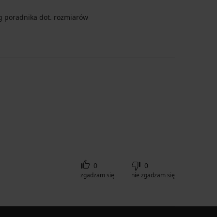
 poradnika dot. rozmiarów
0
0
zgadzam się
nie zgadzam się