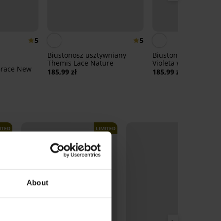
5
5
Biustonosz usztywniany
Biustonosz usztywni
Themis Lace Nature
Violeta wygładzający
Grace New
185,99 zł
185,99 zł
ITED
LIMITED
LIMITED
About