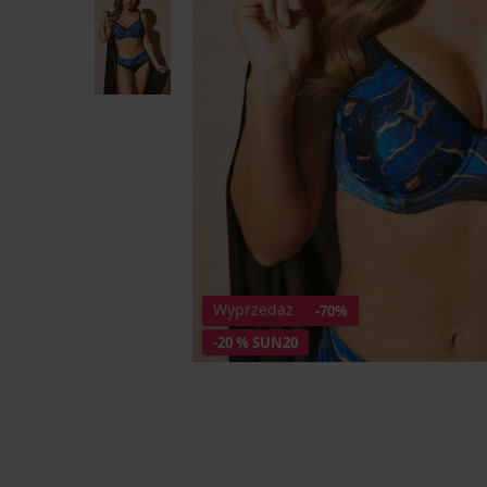
Wyprzedaż
-70%
-20 % SUN20