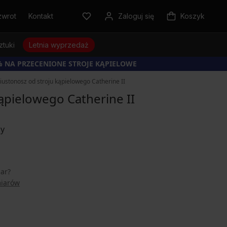
zwrot
Kontakt
Zaloguj się
Koszyk
ztuki
Letnia wyprzedaż
% NA PRZECENIONE STROJE KĄPIELOWE
iustonosz od stroju kąpielowego Catherine II
ąpielowego Catherine II
iar?
miarów