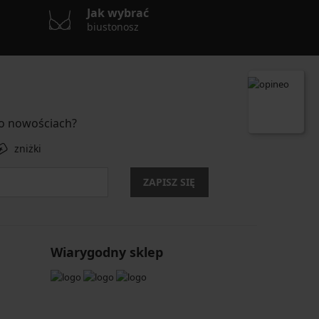
Jak wybrać
biustonosz
 o nowościach?
zniżki
ZAPISZ SIĘ
Wiarygodny sklep