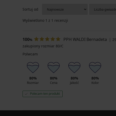
Biustonosz
stroju
od
kąpielowego
Sortuj od
bikini
Adjoa
Abeba
II
27,60
Wyświetlono
1
z 1 recenzji
zł
36,49
zł
91,99
zł
72,99
100
PPH WALDI Bernadeta
29
zł
%
22,08
zł
29,19
zakupiony rozmiar 80/C
kod
zł
Polwcam
SUN20
kod
SUN20
80%
80%
80%
80%
Rozmiar
Cena
Jakość
Kolor
Polecam ten produkt