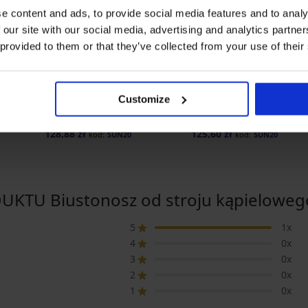
e content and ads, to provide social media features and to analy
 our site with our social media, advertising and analytics partn
-20% SUN20
-20% SUN20
 provided to them or that they’ve collected from your use of their
Wyprzedaż
Wyprzedaż
Zniżka -70%
Zniżka -50%
5
elowego
Dwuczęściowy strój
Biustonosz od stroju
Customize
kąpielowy Marine
kąpielowego Shiny Gard
536,98 zł
313,99 zł
128,88 zł
125,60 zł
kod:
SUN20
kod:
SUN20
TU Biustonosz od stroju kąpielowego
5
1x
4
0x
3
0x
2
0x
1
0x