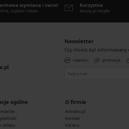
armowa wymiana i zwrot
Korzystne
line, szybko i łatwo
koszty przesyłki
Newsletter
Czy chcesz być informowany
nowości
promocje
x.pl
acje ogólne
O firmie
zmiarów
Astratex.pl
 płatność
Kontakt
n sklepu
Kariera