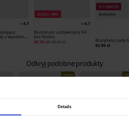
3+1 GRATIS
Zniżka -40%
Bestseller
4,7
4,7
uplające
Biustonosz usztywniany Fili
Up z wysokim
bez fiszbin
Brazyliany Lady 
89,39 zł
148,99 zł
92,99 zł
Odkryj podobne produkty
LIMITED
LIM
Details