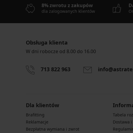
8% zwrotu z zakupów
D
dla zalogowanych klientów
On
Obsługa klienta
W dni robocze od 8.00 do 16.00
713 822 963
info@astrate
Dla klientów
Inform
Brafitting
Tabela ro
Reklamacje
Dostawa i
Bezpłatna wymiana i zwrot
Regulami