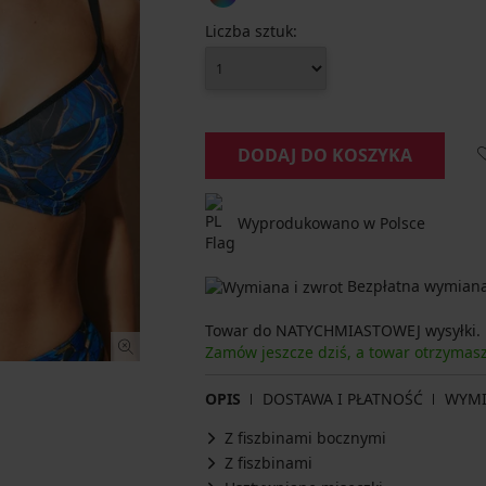
Liczba sztuk:
DODAJ DO KOSZYKA
Wyprodukowano w Polsce
Bezpłatna wymiana 
Towar do NATYCHMIASTOWEJ wysyłki.
Zamów jeszcze dziś, a towar otrzyma
OPIS
DOSTAWA I PŁATNOŚĆ
WYM
Z fiszbinami bocznymi
Z fiszbinami