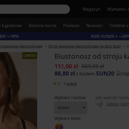
Szukaj
Magazyn
Wymiana i 
e kąpielowe
Bielizna nocna
Premium
Nowości
Ostatnie s
 DO −70%
KOD SUN20 = −20
je kąpielowe dwuczęściowe
Stroje kąpielowe dwuczęściowe na duży biust
B
Biustonosz od stroju k
LIMITED
111,00 zł
369,99 zł
88,80 zł
SUN20
z kodem
5
|
1
ocena
Wybierz rozmiar
Jaki wybrać rozm
Tabela roz
Wybierz kolor: