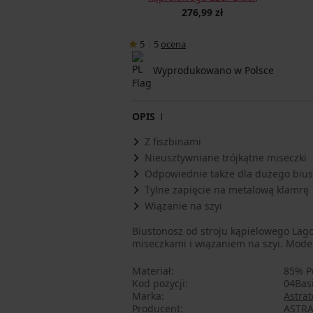
276,99 zł
5
|
5
ocena
Wyprodukowano w Polsce
OPIS
Z fiszbinami
Nieusztywniane trójkątne miseczki
Odpowiednie także dla dużego bius
Tylne zapięcie na metalową klamrę
Wiązanie na szyi
Biustonosz od stroju kąpielowego Lago
miseczkami i wiązaniem na szyi. Mode
Materiał
85% P
Kod pozycji
04Bas
Marka
Astrat
Producent
ASTRA