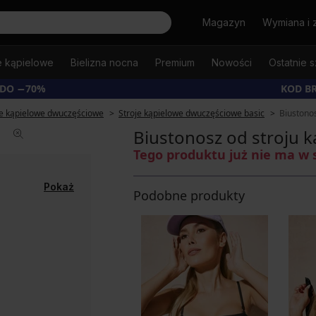
Szukaj
Magazyn
Wymiana i 
e kąpielowe
Bielizna nocna
Premium
Nowości
Ostatnie s
 DO −70%
KOD B
je kąpielowe dwuczęściowe
Stroje kąpielowe dwuczęściowe basic
Biustonos
Biustonosz od stroju k
Tego produktu już nie ma w 
Pokaż
Podobne produkty