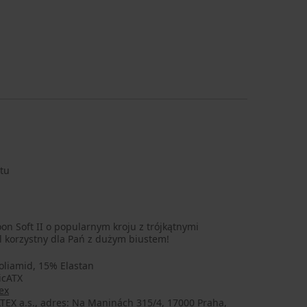
tu
on Soft II o popularnym kroju z trójkątnymi
l korzystny dla Pań z dużym biustem!
oliamid, 15% Elastan
icATX
ex
TEX a.s., adres: Na Maninách 315/4, 17000 Praha,