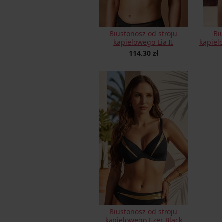
Biustonosz od stroju
Bi
kąpielowego Lia II
kąpiel
114,30 zł
Biustonosz od stroju
kąpielowego Ezer Black