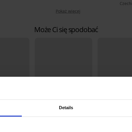
Czech
Pokaż więcej
Może Ci się spodobać
Details
-20% BRA20
Bestseller
5
4,9