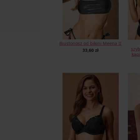
Biustonosz od bikini Meena II
szy
33,60 zł
kąp