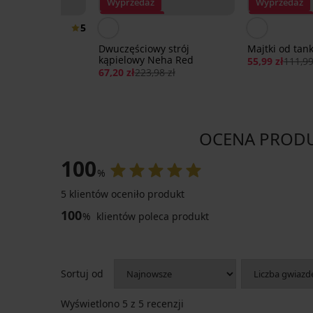
Wyprzedaż
Wyprzedaż
Zniżka -70%
Zniżka -50%
5
 kąpielowa z
Dwuczęściowy strój
Majtki od tank
majtkami
kąpielowy Neha Red
55,99 zł
111,99
67,20 zł
223,98 zł
OCENA PRODUKT
100
%
5 klientów oceniło produkt
100
%
klientów poleca produkt
Sortuj od
Wyświetlono
5
z 5 recenzji