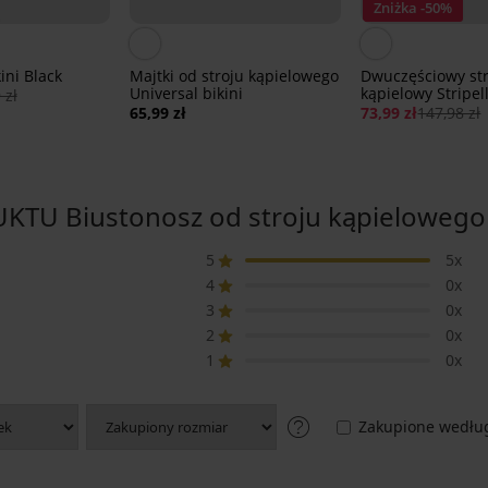
Zniżka -50%
ini Black
Majtki od stroju kąpielowego
Dwuczęściowy str
Universal bikini
kąpielowy Stripel
 zł
65,99 zł
73,99 zł
147,98 zł
U Biustonosz od stroju kąpielowego 
5
5x
4
0x
3
0x
2
0x
1
0x
Zakupione według