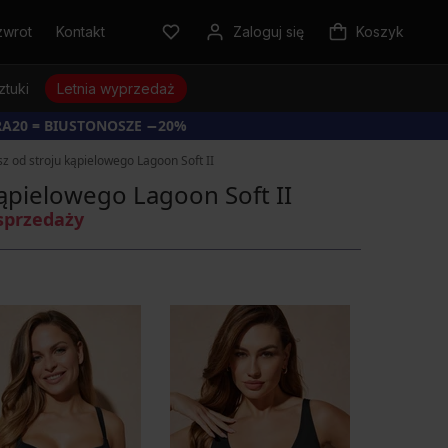
zwrot
Kontakt
Zaloguj się
Koszyk
ztuki
Letnia wyprzedaż
RA20 = BIUSTONOSZE −20%
z od stroju kąpielowego Lagoon Soft II
ąpielowego Lagoon Soft II
sprzedaży