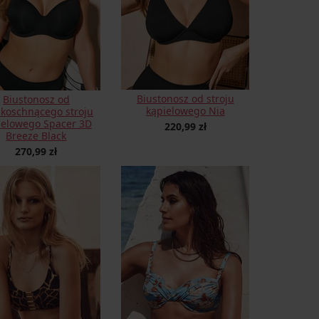
Biustonosz od stroju
Biustonosz od
kąpielowego Nia
bkoschnącego stroju
ielowego Spacer 3D
220,99 zł
Breeze Black
270,99 zł