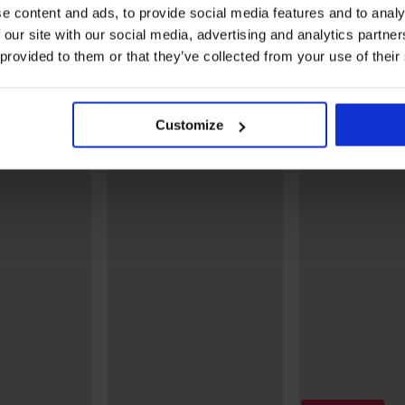
e content and ads, to provide social media features and to analy
Biustonosz nieusztywniany
Biustonosz nieus
minimizer Elvira
DIVA by IVA
 our site with our social media, advertising and analytics partn
dy Grace New
163,99 zł
184,99 zł
 provided to them or that they’ve collected from your use of their
131,19 zł
kod:
BRA20
Customize
Odkryj podobne produkty