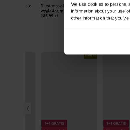
We use cookies to personalis
 Spacer Delicate
Biustonosz Maia 4D
wygładzający
information about your use of
Brazyliany La
185,99 zł
other information that you’ve
92,99 zł
LIMITED
1+1 GRATIS
1+1 GRATIS