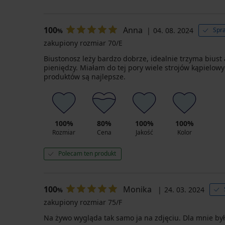
100
Anna
04. 08. 2024
Spra
%
zakupiony rozmiar 70/E
Biustonosz leży bardzo dobrze, idealnie trzyma biust
pieniędzy. Miałam do tej pory wiele strojów kąpielowy
produktów są najlepsze.
100%
80%
100%
100%
Rozmiar
Cena
Jakość
Kolor
Polecam ten produkt
100
Monika
24. 03. 2024
%
zakupiony rozmiar 75/F
Na żywo wygląda tak samo ja na zdjęciu. Dla mnie był 