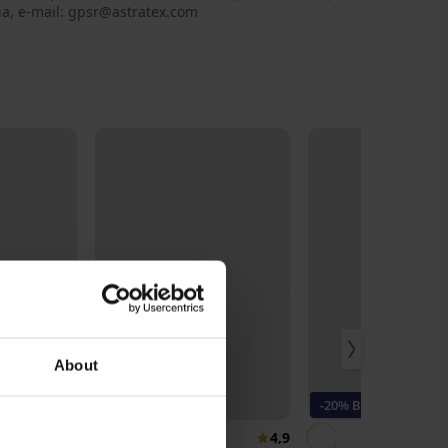
ia, e-mail: gpsr@astratex.com
About
3+1 GRATIS
Bestseller
-20% BRA20
4,9
4,9