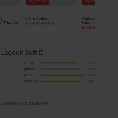
Wyprzedaż
Wyprzedaż
Zniżka -50%
Zniżka -70%
ój
Bikini Abeba II
Majtki od stroju kąp
le Triangle
Botanical Vibes
73,98 zł
147,98 zł
25,20 zł
83,99 zł
Lagoon Soft II
Cena
77%
Jakość
92%
Kolor
96%
Rozmiar
89%
 poradnika dot. rozmiarów