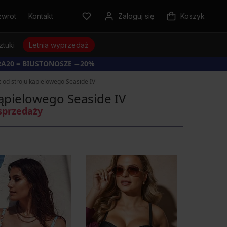
zwrot
Kontakt
Zaloguj się
Koszyk
ztuki
Letnia wyprzedaż
RA20 = BIUSTONOSZE −20%
 od stroju kąpielowego Seaside IV
kąpielowego Seaside IV
sprzedaży