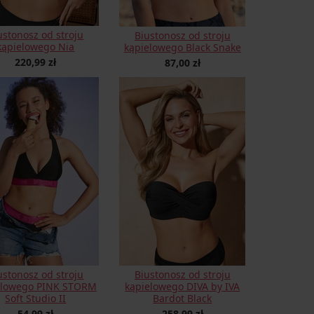
ustonosz od stroju
Biustonosz od stroju
kąpielowego Nia
kąpielowego Black Snake
220,99 zł
87,00 zł
ustonosz od stroju
Biustonosz od stroju
elowego PINK STORM
kąpielowego DIVA by IVA
Soft Studio II
Bardot Black
54,99 zł
258,99 zł