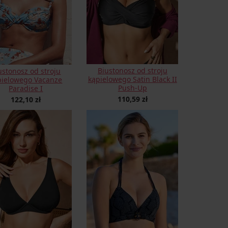
Biustonosz od stroju
ustonosz od stroju
kąpielowego Satin Black II
pielowego Vacanze
Push-Up
Paradise I
110,59 zł
122,10 zł