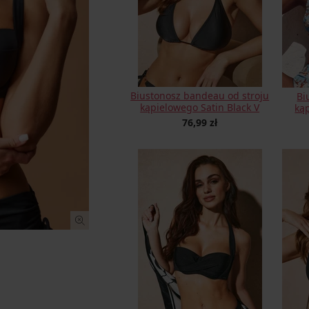
Biustonosz bandeau od stroju
Bi
kąpielowego Satin Black V
ką
76,99 zł