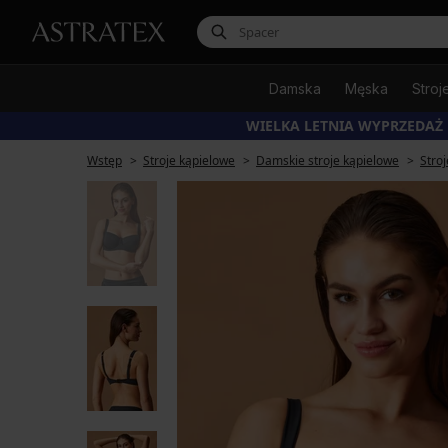
Damska
Męska
Stroj
WIELKA LETNIA WYPRZEDAŻ
Wstęp
Stroje kąpielowe
Damskie stroje kąpielowe
Stro