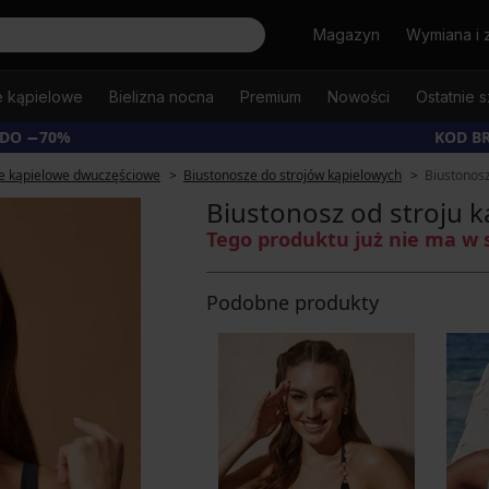
Szukaj
Magazyn
Wymiana i 
e kąpielowe
Bielizna nocna
Premium
Nowości
Ostatnie s
 DO −70%
KOD B
je kąpielowe dwuczęściowe
Biustonosze do strojów kąpielowych
Biustonosz
Biustonosz od stroju 
Tego produktu już nie ma w 
Podobne produkty