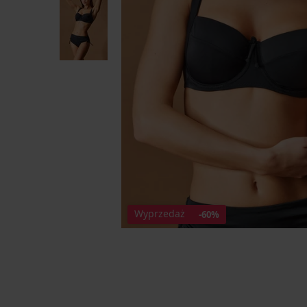
Wyprzedaż
-60%