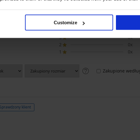
KTU Biustonosz od stroju kąpieloweg
Customize
5
3x
4
0x
3
0x
2
0x
1
0x
Zakupione według
Sprawdzony klient