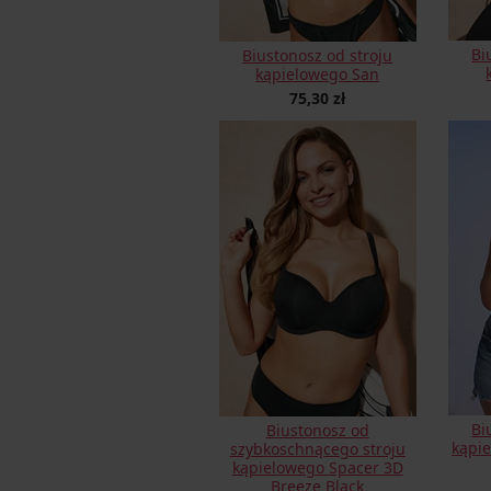
Bi
Biustonosz od stroju
kąpielowego San
75,30 zł
Bi
Biustonosz od
kąpi
szybkoschnącego stroju
kąpielowego Spacer 3D
Breeze Black