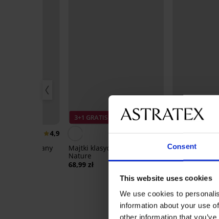
3+1 GRATIS
r
3+1 GRATIS
Bestseller
4,9
5
Consent
 nieusztywniany
Majtki klasyczne Bamboo
A
Nature
Brazyliany La
68,99 zł
92,99 zł
This website uses cookies
We use cookies to personalis
information about your use of
other information that you’ve