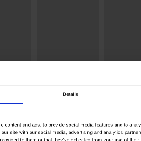
-20% BRA20
Bestseller
5
4,9
Details
Biustonosz zmniejszający
Biustonosz Maia
Spacer 3D Gia Minimizer
wygładzający
dy Grace New
222,99 zł
185,99 zł
178,39 zł
kod:
BRA20
e content and ads, to provide social media features and to analy
 our site with our social media, advertising and analytics partn
 provided to them or that they’ve collected from your use of their