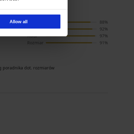
o Seaside IV
Allow all
Cena
88%
Jakość
92%
Kolor
97%
Rozmiar
91%
 poradnika dot. rozmiarów