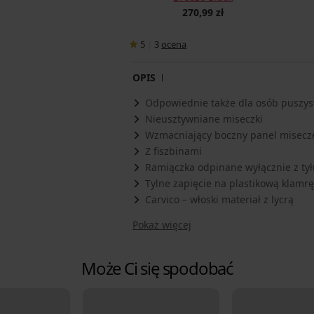
270,99 zł
5
|
3
ocena
OPIS
Odpowiednie także dla osób puszys
Nieusztywniane miseczki
Wzmacniający boczny panel misecz
Z fiszbinami
Ramiączka odpinane wyłącznie z tył
Tylne zapięcie na plastikową klamrę
Carvico – włoski materiał z lycrą
Pokaż więcej
Może Ci się spodobać