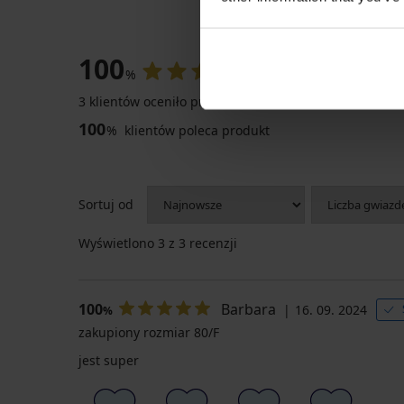
OCENA PRODU
100
%
3 klientów oceniło produkt
100
%
klientów poleca produkt
Sortuj od
Wyświetlono
3
z 3 recenzji
100
Barbara
16. 09. 2024
%
zakupiony rozmiar 80/F
jest super