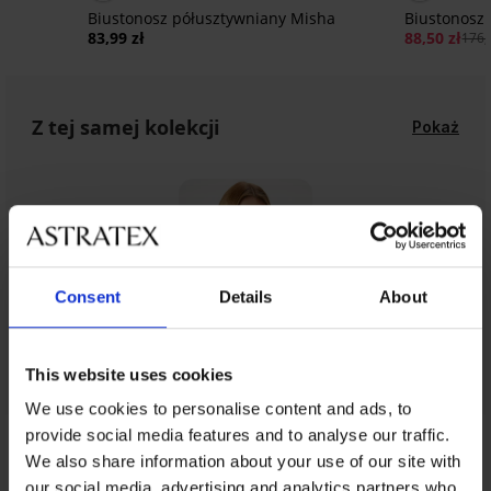
e
Biustonosz półusztywniany Misha
Biustonosz
83,99 zł
88,50 zł
176,
Z tej samej kolekcji
Pokaż
Consent
Details
About
This website uses cookies
We use cookies to personalise content and ads, to
provide social media features and to analyse our traffic.
We also share information about your use of our site with
our social media, advertising and analytics partners who