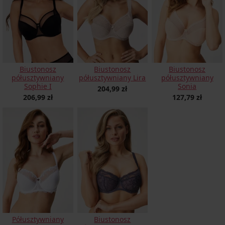
Biustonosz
Biustonosz
Biustonosz
półusztywniany
półusztywniany Lira
półusztywniany
Sophie I
Sonia
204,99 zł
206,99 zł
127,79 zł
Biustonosz
Półusztywniany