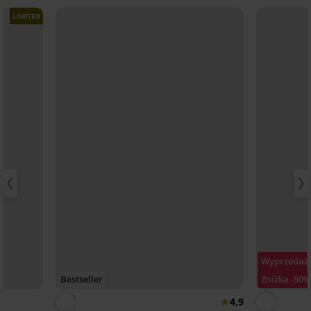
LIMITED
Wyprzedaż
Bestseller
Zniżka -50
4,9