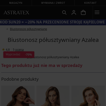
MAGAZYN
WYMIANA I ZWROT
KONTAKT
KOD SUN20 = −20% NA PRZECENIONE STROJE KĄPIELOWE
Biustonosze półusztywniane
Biustonosz półusztywniany Azalea
4,8
|
5
ocena
Wyprzedaż
-70%
Tego produktu już nie ma w sprzedaży
Podobne produkty