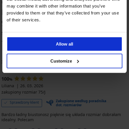
OCENA PRODUKTU Biustonosz
may combine it with other information that you’ve
półusztywniany Azalea
provided to them or that they’ve collected from your use
96
of their services.
%
5 klientów oceniło produkt
100
%
klientów poleca produkt
Allow all
Customize
Sortowanie
100
%
Liliana
26. 03. 2026
zakupiony rozmiar 75/J
Zakupione według poradnika
Sprawdzony klient
dot. rozmiarów
Bardzo ładny biustonosz pięknie się układa rozmiar dobrałam
idealny. Polecam