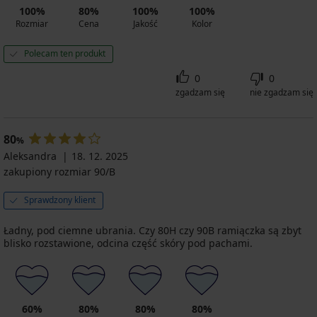
100%
80%
100%
100%
Rozmiar
Cena
Jakość
Kolor
Polecam ten produkt
0
0
zgadzam się
nie zgadzam się
80
%
Aleksandra
18. 12. 2025
zakupiony rozmiar 90/B
Sprawdzony klient
Ładny, pod ciemne ubrania. Czy 80H czy 90B ramiączka są zbyt
blisko rozstawione, odcina część skóry pod pachami.
60%
80%
80%
80%