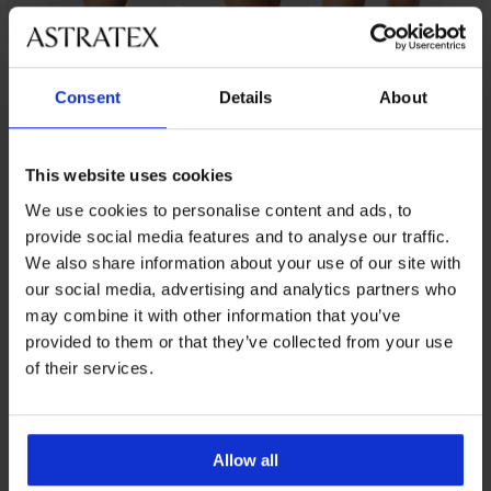
Z tej samej kolekcji
Consent
Details
About
This website uses cookies
Wyprzedaż
Wyprzedaż
-20%
Wyprzedaż
-40%
Wyprzedaż
Wyprzedaż
-50%
-50%
-50%
-30%
Wyprzedaż
-40%
-50%
Wyprzedaż
-40%
-70%
LIMITED
LIMITED
LIMITED
LIMITED
LIMITED
We use cookies to personalise content and ads, to
4,9
4,9
4,4
5
5
5
4
provide social media features and to analyse our traffic.
Biustonosz
2PACK
2PACK
Biustonosz
Biustonosz
Biustonosz
Biustonosz
Biustonosz
We also share information about your use of our site with
Cabello
Biustonosz
Biustonosz
usztywniany
żelowy
DIAMOND
Elegant
Coctail
Biustonosz
Biustonosz
Biustonosz
Biustonosz
our social media, advertising and analytics partners who
PREMIUM
PREMIUM
PREMIUM
Lace
Origins
Willa
Essie
Celeste
Black
Charm
Push-
Fleur
Cabello
Ines
Cabello
Biustonosz
Biustonosz
2PACK
may combine it with other information that you’ve
Push-
Shiny
Push-
Plunge
Push-
Onyx
Double
Up
Biustonosz
Biustonosz
Biustonosz
Push-
Push-
Double
II
usztywniany
Delicate
Biustonosz
Biustonosz
Biustonosz
Up
Micro
Up
Up
z
Push-
Luna
Calvin
Luna
Up
Up
Push-
121,00
Push-
provided to them or that they’ve collected from your use
58,20
Vestia
Bloom
Sonia
usztywniany
Tracy
Push-
Plunge
wyjmowanymi
Up
Splendida
Klein
Splendida
z
105,00
Up
148,99
Up
zł
zł
z
111,50
Push-
Push-
of their services.
Cassi
Push-
Up
wkładk...
Miracle
Modern
Miracle
wyjmowanymi
bez
220,99
122,99
zł
zł
wyjmowanymi
Up
Up
133,79
zł
241,99
193,99
z
Up
Plung...
Push-
Cotton
One
wkładkami
fiszbin
139,50
zł
zł
wkładk...
Plunge
209,99
zł
zł
wyjmowanymi
235,99
z
zł
222,99
Up
II
Push-
239,99
zł
166,99
192,99
204,99
zł
wkładka...
198,99
171,19
żelowymi
222,99
zł
zł
bez
Push-
Up
zł
278,99
zł
zł
zł
miseczkami
zł
zł
zł
145,79
fisz...
Up
bez...
Allow all
zł
185,99
zł
213,99
333,99
181,99
315,99