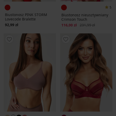
5
Biustonosz PINK STORM
Biustonosz nieusztywniany
Lovecode Bralette
Crimson Touch
92,99 zł
Zniżka
Pierwotna cena
116,00 zł
231,99 zł