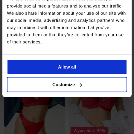
provide social media features and to analyse our traffic.
4,9
4,8
We also share information about your use of our site with
our social media, advertising and analytics partners who
Biustonosz usztywniany
Biustonosz nieusztywniany
may combine it with other information that you’ve
Carmen Basic
Elegant Charm I
provided to them or that they’ve collected from your use
157,99 zł
202,99 zł
of their services.
LIMITED
Allow all
Customize
Wyprzedaż
-50%