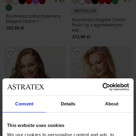
4,9
5
BESTSELLER
Biustonosz półusztywniany
Biustonosz Elegant Charm
Elegant Charm I
Push-Up z wyjmowanymi
183,99 zł
wkł...
213,99 zł
Consent
Details
About
This website uses cookies
We use cookies to personalise content and ads, to