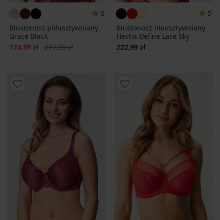
5
5
Biustonosz półusztywniany
Biustonosz nieusztywniany
Grace Black
Hestia Define Lace Sky
Zniżka
Pierwotna cena
174,39 zł
217,99 zł
222,99 zł