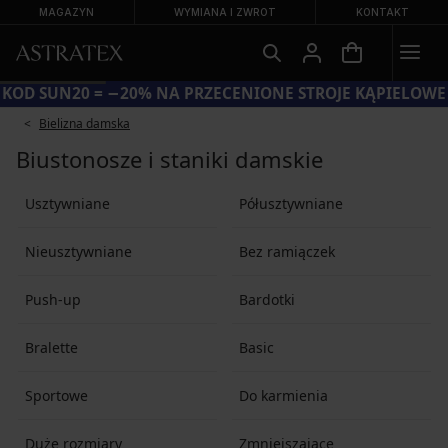
MAGAZYN
WYMIANA I ZWROT
KONTAKT
KOD SUN20 = −20% NA PRZECENIONE STROJE KĄPIELOWE
Bielizna damska
Biustonosze i staniki damskie
Usztywniane
Półusztywniane
Nieusztywniane
Bez ramiączek
Push-up
Bardotki
Bralette
Basic
Sportowe
Do karmienia
Duże rozmiary
Zmniejszające