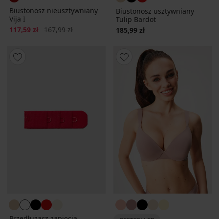
Biustonosz nieusztywniany
Biustonosz usztywniany
Vija I
Tulip Bardot
Zniżka
Pierwotna cena
117,59 zł
167,99 zł
185,99 zł
Przedłużacz zapięcia