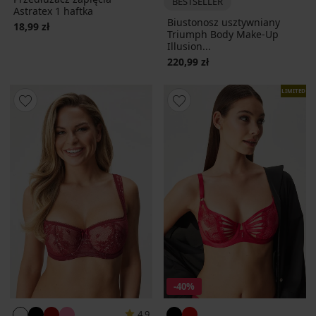
BESTSELLER
Astratex 1 haftka
Biustonosz usztywniany
18,99 zł
Triumph Body Make-Up
Illusion...
220,99 zł
LIMITED
-40%
4,9