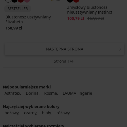
Zmysłowy biustonosz
BESTSELLER
nieusztywniany Instinct
Biustonosz usztywniany
Zniżka
Pierwotna cena
100,79 zł
167,99 zł
Elizabeth
150,99 zł
NASTĘPNA STRONA
Strona 1/4
Najpopularniejsze marki
Astratex
Dorina
Rosme
LAUMA lingerie
Najczęściej wybierane kolory
beżowy
czarny
biały
różowy
Najczęściej wybierane rozmiary