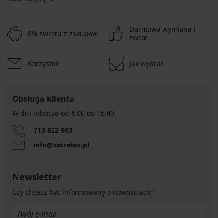
ruchy biustu podczas treningu i szybko odprowadzają wilgoć,
zapewniając komfort w każdych warunkach.
Biustonosz do karmienia
:
Są praktyczne, wygodne i dostępne w
Darmowa wymiana i
wielu rozmiarach. Zaprojektowane z myślą o codziennych potrzebach
8% zwrotu z zakupów
zwrot
karmiących mam, łączą funkcjonalność z delikatną estetyką.
Biustonosz koronkowy
:
Koronkowe staniki to propozycja dla tych,
które chcą czuć się wyjątkowo każdego dnia. Delikatne wzory i
Korzystne
Jak wybrać
staranne wykończenie sprawiają, że taka bielizna to prawdziwa
przyjemność dla oka.
Obsługa klienta
W dni robocze od 8.00 do 16.00
713 822 963
info@astratex.pl
Newsletter
Czy chcesz być informowany o nowościach?