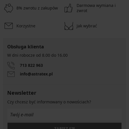
Biustonosz do karmienia
:
Są praktyczne, wygodne i dostępne w
Darmowa wymiana i
wielu rozmiarach. Zaprojektowane z myślą o codziennych potrzebach
8% zwrotu z zakupów
zwrot
karmiących mam, łączą funkcjonalność z delikatną estetyką.
Biustonosz koronkowy
:
Koronkowe staniki to propozycja dla tych,
które chcą czuć się wyjątkowo każdego dnia. Delikatne wzory i
Korzystne
Jak wybrać
staranne wykończenie sprawiają, że taka bielizna to prawdziwa
przyjemność dla oka.
Obsługa klienta
W dni robocze od 8.00 do 16.00
713 822 963
info@astratex.pl
Newsletter
Czy chcesz być informowany o nowościach?
ZAPISZ SIĘ