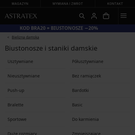
MAGAZYN
WYMIANA I ZWROT
KONTAKT
KOD BRA20 = BIUSTONOSZE −20%
Bielizna damska
Biustonosze i staniki damskie
Usztywniane
Półusztywniane
Nieusztywniane
Bez ramiączek
Push-up
Bardotki
Bralette
Basic
Sportowe
Do karmienia
Duże rozmiary
Zmniejszające