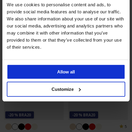
Przedłużacz zapięcia
Przedłużacz zapięcia
We use cookies to personalise content and ads, to
Astratex 2 haftki wąski
Astratex 2 haftki wąski
provide social media features and to analyse our traffic.
18,99 zł
18,99 zł
We also share information about your use of our site with
15,19 zł
kod
BRA20
15,19 zł
kod
BRA20
our social media, advertising and analytics partners who
may combine it with other information that you’ve
provided to them or that they’ve collected from your use
of their services.
Allow all
Customize
-20 % BRA20
-20 % BRA20
5