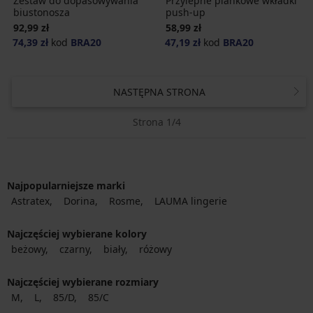
Zestaw do dopasowywania
Przylepne piankowe wkładki
biustonosza
push-up
92,99 zł
58,99 zł
74,39 zł
kod
BRA20
47,19 zł
kod
BRA20
NASTĘPNA STRONA
Strona 1/4
Najpopularniejsze marki
Astratex
Dorina
Rosme
LAUMA lingerie
Najczęściej wybierane kolory
beżowy
czarny
biały
różowy
Najczęściej wybierane rozmiary
M
L
85/D
85/C