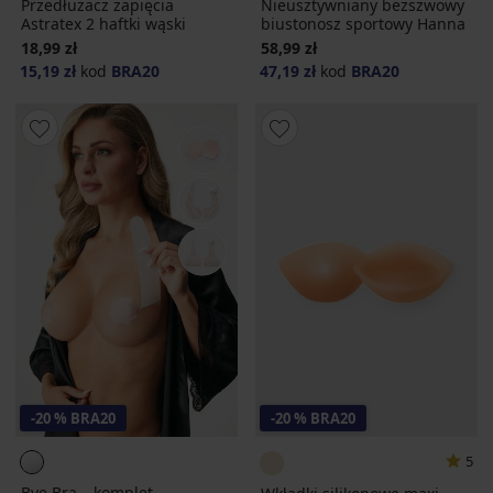
Przedłużacz zapięcia
Nieusztywniany bezszwowy
Astratex 2 haftki wąski
biustonosz sportowy Hanna
18,99 zł
58,99 zł
15,19 zł
kod
BRA20
47,19 zł
kod
BRA20
-20 % BRA20
-20 % BRA20
5
Bye Bra – komplet