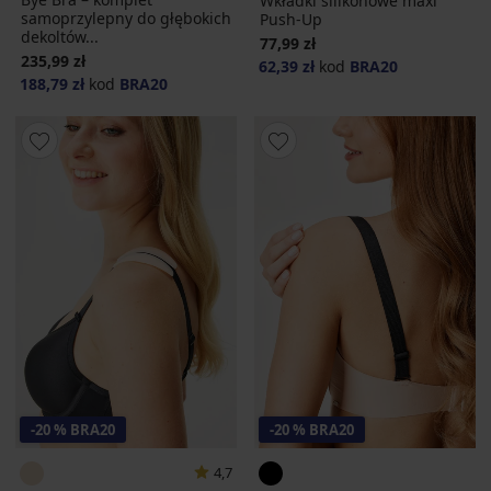
Wkładki silikonowe maxi
samoprzylepny do głębokich
Push-Up
dekoltów...
77,99 zł
235,99 zł
62,39 zł
kod
BRA20
188,79 zł
kod
BRA20
-20 % BRA20
-20 % BRA20
4,7