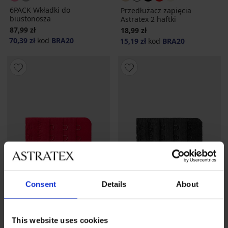
6PACK Wkładki do
Przedłużacz zapięcia
biustonosza
Astratex 2 haftki
87,99 zł
18,99 zł
70,39 zł
kod
BRA20
15,19 zł
kod
BRA20
Consent
Details
About
-20 % BRA20
-20 % BRA20
This website uses cookies