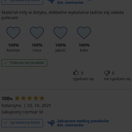
dot. rozmiarów
Materiał miły w dotyku, dokładne wykonanie ładnie się układa
polecam
100%
100%
100%
100%
Rozmiar
Cena
Jakość
Kolor
Polecam ten produkt
0
0
zgadzam się
nie zgadzam się
100
%
Katarzyna
03. 10. 2025
zakupiony rozmiar M
Zakupione według poradnika
Sprawdzony klient
dot. rozmiarów