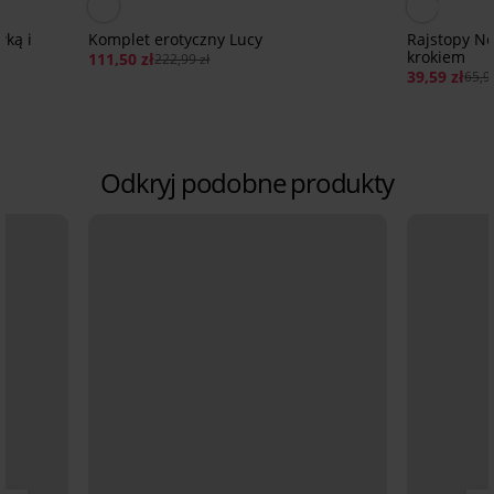
wką i
Komplet erotyczny Lucy
Rajstopy No
krokiem
111,50 zł
222,99 zł
39,59 zł
65,9
Odkryj podobne produkty