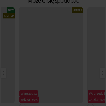
Może Ci się spodobać
NEW
LIMITED
LIMITED
Wyprzedaż
Wyprzedaż
Zniżka -50%
Zniżka -40