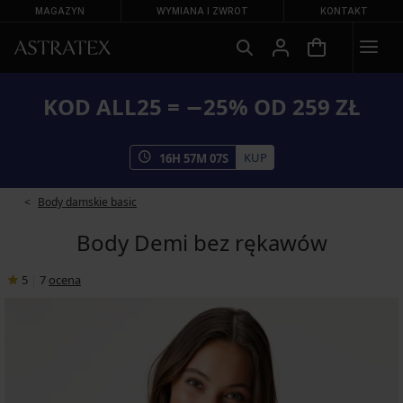
MAGAZYN
WYMIANA I ZWROT
KONTAKT
KOD ALL25 = −25% OD 259 ZŁ
KUP
16
H
57
M
07
S
Body damskie basic
Body Demi bez rękawów
5
|
7
ocena