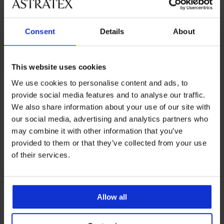
Consent
Details
About
This website uses cookies
We use cookies to personalise content and ads, to
Z tej samej kolekcji
provide social media features and to analyse our traffic.
We also share information about your use of our site with
our social media, advertising and analytics partners who
may combine it with other information that you’ve
Wyprzedaż
Wyprzedaż
Wyprzedaż
-40%
Wyprzedaż
Wyprzedaż
-30%
-70%
-25 % ALL25
-25 % ALL25
-60%
-40%
-70%
-70%
ITED
IMITED
LIMITED
provided to them or that they’ve collected from your use
of their services.
4,8
Body
Body
Zmysłowe
Zmysłowe
Damskie
erotyczne
erotyczne
body
body
body
Damskie
Ocieplane
PREMIUM
Deliena
Rayen
Cordelie
Renne
Karsyn
body
body
Body
Bawełniane
Allow all
I
Koronkowe
Maddalena
66,80
145,19
189,59
Rhonda
40,50
DIVA
body
z
body
zł
zł
zł
zł
52,80
by
150,99
Filo
otwartym
Selmark
IVA
zł
166,99
241,99
315,99
134,99
zł
83,99
krokiem