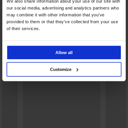
We also share information about your use of our site with
Damskie bawełniane
body Belen
our social media, advertising and analytics partners who
129,99 zł
may combine it with other information that you’ve
provided to them or that they’ve collected from your use
OPIS
of their services.
DOSTAWA I PŁATNOŚĆ
WYMIANA
Allow all
CZYSZCZENIE I PRANIE
Może Ci się spodobać
Customize