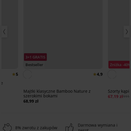
3+1 GRATIS
Bestseller
Zniżka -40
5
4,9
re
Majtki klasyczne Bamboo Nature z
Szorty kąp
szerokimi bokami
67,19 zł
111,
68,99 zł
Darmowa wymiana i
8% zwrotu z zakupów
zwrot