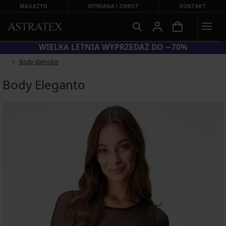
MAGAZYN
WYMIANA I ZWROT
KONTAKT
BRA20 = BIUSTONOSZE −20%
WIELK
Body damskie
Body Eleganto