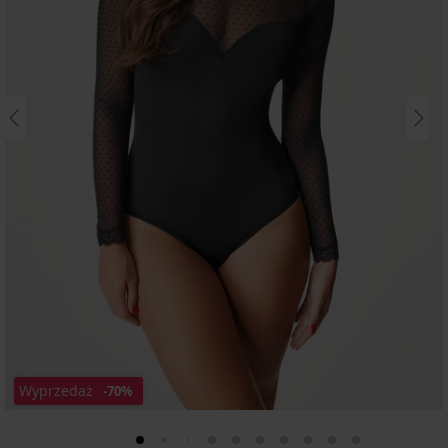
Wyprzedaż
-70%