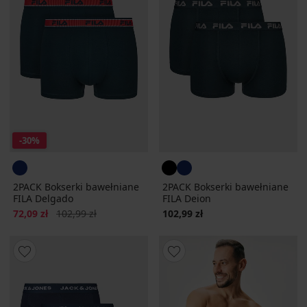
-30%
2PACK Bokserki bawełniane
2PACK Bokserki bawełniane
FILA Delgado
FILA Deion
Zniżka
Pierwotna cena
72,09 zł
102,99 zł
102,99 zł