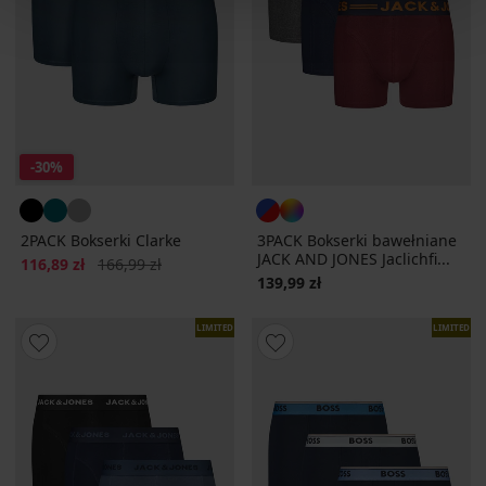
-30%
2PACK Bokserki Clarke
3PACK Bokserki bawełniane
JACK AND JONES Jaclichfi...
Zniżka
Pierwotna cena
116,89 zł
166,99 zł
139,99 zł
LIMITED
LIMITED