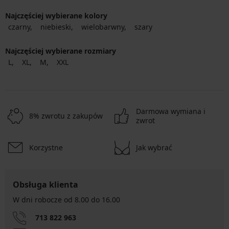
Najczęściej wybierane kolory
czarny
niebieski
wielobarwny
szary
Najczęściej wybierane rozmiary
L
XL
M
XXL
Darmowa wymiana i
8% zwrotu z zakupów
zwrot
Korzystne
Jak wybrać
Obsługa klienta
W dni robocze od 8.00 do 16.00
713 822 963