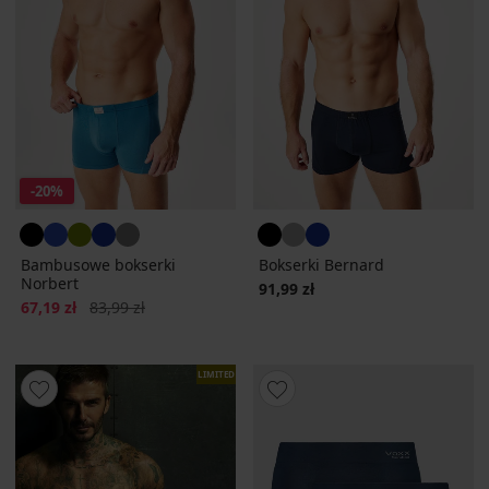
-20%
Bambusowe bokserki
Bokserki Bernard
Norbert
91,99 zł
Zniżka
Pierwotna cena
67,19 zł
83,99 zł
LIMITED