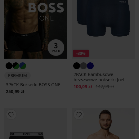
-30%
2PACK Bambusowe
PREMIUM
bezszwowe bokserki Joel
3PACK Bokserki BOSS ONE
Zniżka
Pierwotna cena
100,09 zł
142,99 zł
250,99 zł