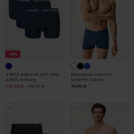
-20%
3 PACK bokserek JACK AND
Bezszwowe bokserki
JONES Anthony
SilverPro Classic
Zniżka
Pierwotna cena
119,19 zł
148,99 zł
74,99 zł