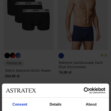
5
Bokserki bambusowe Dark
PREMIUM
Blue bezszwowe
3PACK Bokserki BOSS Power
74,99 zł
250,99 zł
Consent
Details
About