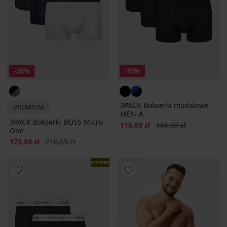
-20%
-30%
3PACK Bokserki modalowe
PREMIUM
MEN-A
3PACK Bokserki BOSS Micro
Zniżka
Pierwotna cena
116,89 zł
166,99 zł
One
Zniżka
Pierwotna cena
173,59 zł
216,99 zł
LIMITED