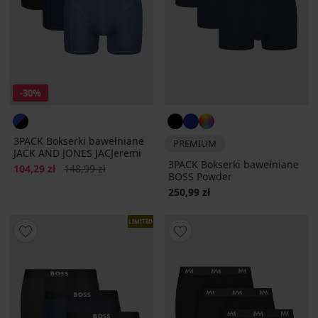
-30%
3PACK Bokserki bawełniane
PREMIUM
JACK AND JONES JACJeremi
3PACK Bokserki bawełniane
Zniżka
Pierwotna cena
104,29 zł
148,99 zł
BOSS Powder
250,99 zł
LIMITED